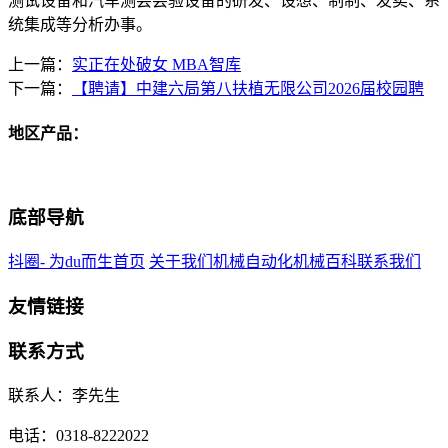
测试设备和汽车测尝尝验设备的研发、设想、制制、发卖、系
统集成等分析办事。
上一篇：
实正在处破女 MBA智库
下一篇：
【聘请】中建六局第八扶植无限公司2026届校园聘
地区产品：
底部导航
抖圈- 为du而生首页
关于我们
机械自动化
机械百科
联系我们
友情链接
联系方式
联系人：李先生
电话：0318-8222022