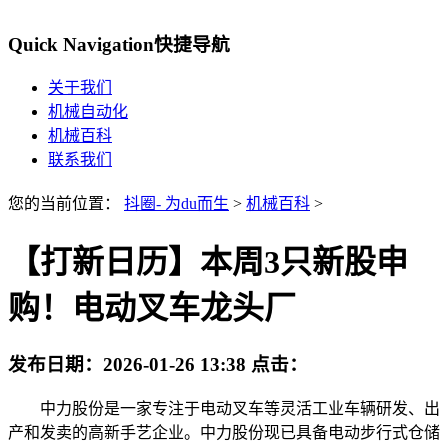
Quick Navigation
快捷导航
关于我们
机械自动化
机械百科
联系我们
您的当前位置：
抖圈- 为du而生
>
机械百科
>
【打新日历】本周3只新股申
购！电动叉车龙头厂
发布日期：
2026-01-26 13:38
点击：
中力股份是一家专注于电动叉车等灵活工业车辆研发、出
产和发卖的高新手艺企业。中力股份现已具备电动步行式仓储