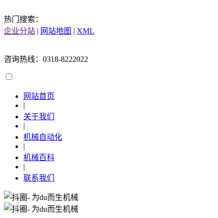
热门搜索：
企业分站
|
网站地图
|
XML
咨询热线：0318-8222022
网站首页
|
关于我们
|
机械自动化
|
机械百科
|
联系我们