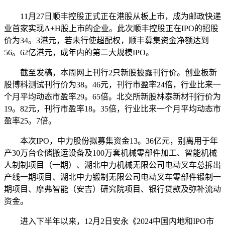
11月27日顺丰控股正式正在港股从板上市，成为邮政快递
业首家实现A+H股上市的企业。此次顺丰控股正在IPO的招股
价为34。3港元，若未行使超配权，顺丰募集资金净额达到
56。62亿港元，成年内的第二大规模IPO。
截至发稿，本周网上刊行2只新股披露刊行价。创业板新
股博科测试刊行价为38。46元，刊行市盈率24倍，行业比来一
个月平均动态市盈率29。65倍。北交所新股林泰新材刊行价为
19。82元，刊行市盈率18。35倍，行业比来一个月平均动态市
盈率25。7倍。
本次IPO，中力股份拟募集资金13。36亿元，别离用于年
产30万台仓储搬运设备及100万套机械零部件加工、智能机械
人制制项目（一期）、湖北中力机械无限公司电动叉车总拆出
产线一期项目、湖北中力锻制无限公司电动叉车零部件锻制一
期项目、摩弗智能（安吉）研究院项目、银行贷款及弥补流动
资金。
进入下半年以来，12月2日安永《2024中国内地和IPO市