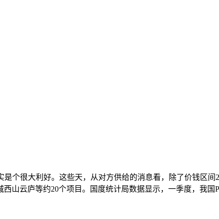
个很大利好。这些天，从对方供给的消息看，除了价钱区间2350万
元的绿城西山云庐等约20个项目。国度统计局数据显示，一季度，我国