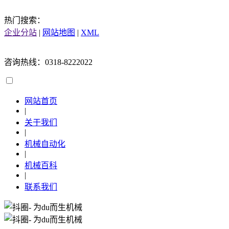
热门搜索：
企业分站
|
网站地图
|
XML
咨询热线：0318-8222022
网站首页
|
关于我们
|
机械自动化
|
机械百科
|
联系我们