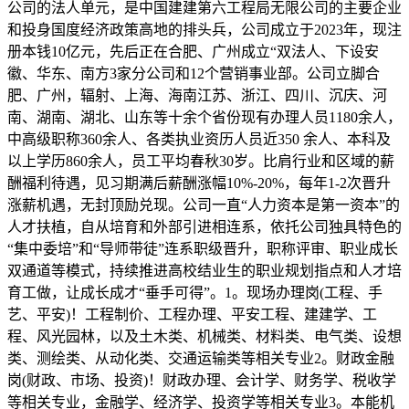
公司的法人单元，是中国建建第六工程局无限公司的主要企业
和投身国度经济政策高地的排头兵，公司成立于2023年，现注
册本钱10亿元，先后正在合肥、广州成立“双法人、下设安
徽、华东、南方3家分公司和12个营销事业部。公司立脚合
肥、广州，辐射、上海、海南江苏、浙江、四川、沉庆、河
南、湖南、湖北、山东等十余个省份现有办理人员1180余人，
中高级职称360余人、各类执业资历人员近350 余人、本科及
以上学历860余人，员工平均春秋30岁。比肩行业和区域的薪
酬福利待遇，见习期满后薪酬涨幅10%-20%，每年1-2次晋升
涨薪机遇，无封顶励兑现。公司一直“人力资本是第一资本”的
人才扶植，自从培育和外部引进相连系，依托公司独具特色的
“集中委培”和“导师带徒”连系职级晋升，职称评审、职业成长
双通道等模式，持续推进高校结业生的职业规划指点和人才培
育工做，让成长成才“垂手可得”。1。现场办理岗(工程、手
艺、平安)！工程制价、工程办理、平安工程、建建学、工
程、风光园林，以及土木类、机械类、材料类、电气类、设想
类、测绘类、从动化类、交通运输类等相关专业2。财政金融
岗(财政、市场、投资)！财政办理、会计学、财务学、税收学
等相关专业，金融学、经济学、投资学等相关专业3。本能机