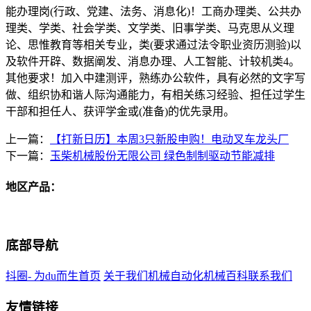
能办理岗(行政、党建、法务、消息化)！工商办理类、公共办
理类、学类、社会学类、文学类、旧事学类、马克思从义理
论、思惟教育等相关专业，类(要求通过法令职业资历测验)以
及软件开辟、数据阐发、消息办理、人工智能、计较机类4。
其他要求！加入中建测评，熟练办公软件，具有必然的文字写
做、组织协和谐人际沟通能力，有相关练习经验、担任过学生
干部和担任人、获评学金或(准备)的优先录用。
上一篇：
【打新日历】本周3只新股申购！电动叉车龙头厂
下一篇：
玉柴机械股份无限公司 绿色制制驱动节能减排
地区产品：
底部导航
抖圈- 为du而生首页
关于我们
机械自动化
机械百科
联系我们
友情链接