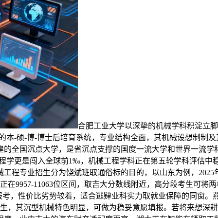
合肥工业大学以深挚的机械学科积淀立脚，
整的本-硕-博-博士后培育系统，专业结构全面，其机械设想制制
建的全国沉点大学，是省沉点支撑的国度一流大学和世界一流学
，工程学更是闯入全球前1‰，机械工程学科正在第五轮学科评估
程专业招生分为饶斌班取通俗标的目的，以山东为例，2025年投档
在9957-11063位区间，取吉大分数线附近，高分段考生可
生报考，性价比劣势较着，适合逃肄业科实力取就业保障的同窗。
考生，其沉型机械特色明显，可做为稳妥意愿填报。若将来想深