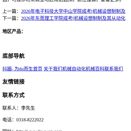
上一篇：
2026年电子科技大学中山学院成考[机械设想制制及
下一篇：
2026年东莞理工学院成考[机械设想制制及其从动化
地区产品：
底部导航
抖圈- 为du而生首页
关于我们
机械自动化
机械百科
联系我们
友情链接
联系方式
联系人：李先生
电话：0318-8222022