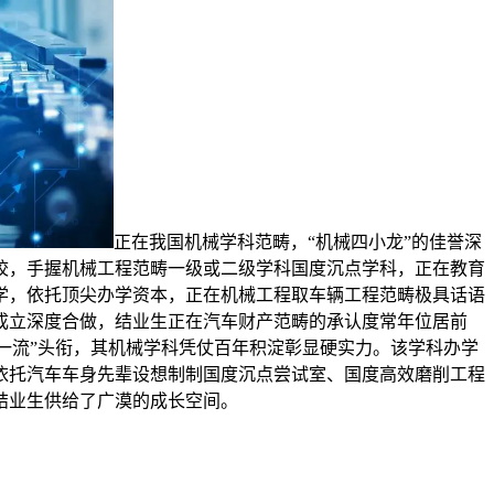
正在我国机械学科范畴，“机械四小龙”的佳誉深
校，手握机械工程范畴一级或二级学科国度沉点学科，正在教育
学，依托顶尖办学资本，正在机械工程取车辆工程范畴极具话语
成立深度合做，结业生正在汽车财产范畴的承认度常年位居前
“双一流”头衔，其机械学科凭仗百年积淀彰显硬实力。该学科办学
。依托汽车车身先辈设想制制国度沉点尝试室、国度高效磨削工程
结业生供给了广漠的成长空间。