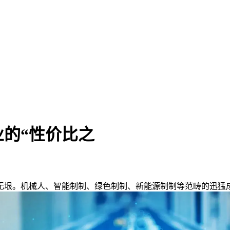
业的“性价比之
。机械人、智能制制、绿色制制、新能源制制等范畴的迅猛成