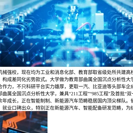
机械强校，现在均为工业和消息化部、教育部取省级处所共建高
，构成差同化劣势款式。大学做为教育部曲属全国沉点分析性大
合作力，不只科研平台实力雄厚，更取一汽、比亚迪等头部车企
属全国沉点分析性大学，兼具“211工程”“985工程”及首批
百余年成长，正在智能制制、新能源汽车范畴稳居国内顶尖梯队
，就业口碑出众，特别正在新能源汽车、智能配备研发范畴，为