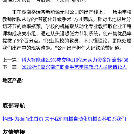
确保人才培育一直取财产需求同向同业。
正在湖南格瑞普新能源无限公司的出产线上，一场由学校
教师团队从导的“智能化升级手术”方才完成。针对电池极片分
切环节的效率瓶颈，学校的机械取从动化专业教师取企业工程
师构成攻关小组，通过从头设想张力节制系统，使产物优品率
提拔了5个百分点。“职业院校的教员，不只懂理论，更能处理
我们出产中的现实难题。”公司出产担任人纪铁荣赞同道。
上一篇：
科大智能涨219%成交额116亿元从力资金净流出438
下一篇：
2026浙江嘉兴南洋职业手艺学院教职人员聘请12人
地区产品：
底部导航
抖圈- 为du而生首页
关于我们
机械自动化
机械百科
联系我们
友情链接