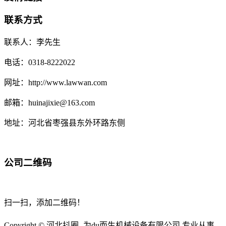
联系方式
联系人：李先生
电话：0318-8222022
网址：http://www.lawwan.com
邮箱：huinajixie@163.com
地址：河北省枣强县东外环路东侧
公司二维码
扫一扫，添加二维码！
Copyright © 河北抖圈- 为du而生机械设备有限公司 专业从事