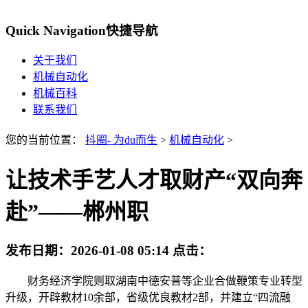
Quick Navigation
快捷导航
关于我们
机械自动化
机械百科
联系我们
您的当前位置：
抖圈- 为du而生
>
机械自动化
>
让技术手艺人才取财产“双向奔
赴”——郴州职
发布日期：
2026-01-08 05:14
点击：
财务经济学院则取湖南中德安普等企业合做鞭策专业转型
升级，开辟教材10余部，省级优良教材2部，并建立“四流融