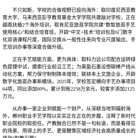
不只如斯，学校的合做视野已投向海外：取印度尼西亚教
育大学、马来西亚彭亨教育基金大学学院共建敌对学校，正在
越南扶植2个海外培训，取肯尼亚旅逛学院共建“数智旅逛手艺
使用核心”和结合培育班，开辟“中文+技术”培训包及6门数字
化双语课程尺度，国际交换从一般性往来向专业尺度输出、手
艺培训办事等深度合做升级。
正在手艺赋能方面，更为具体：取科力远公司配合运转绿
色提锂中试，摸索行业前沿工艺；为昊盈石墨设想碳棒产线从
动化方案，帮力保守制制降本增效；联袂本土文旅企业，开辟
数字化旅逛办事新模块。2025年，学校签定横向手艺办事项目
64项，同比添加60%，累计到账2258万余元，较客岁添加2125
万元。
从办事一家企业到赋能一个财产，从深耕当地到辐射海
外，郴州职业手艺学院以实实正在正在的步履，注释了新时代
职业院校的取担任。产教融合已然不是一句标语，而是看得见
的场景、用得上的手艺、更是鞭策区域经济社会高质量成长的