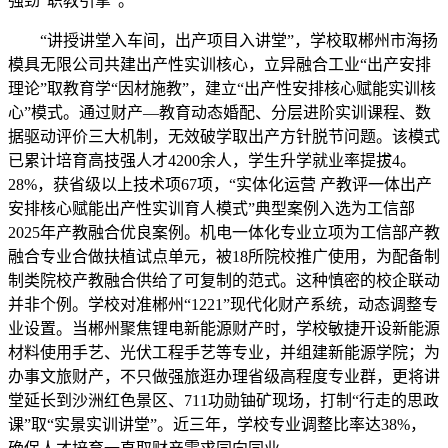
强劲“职教引擎”。
“讲授讲堂入车间，出产项目入讲堂”，学校取郴州市海扬
模具无限公司共建出产性实训核心，立异融合工业“出产安排
理论”取教育学“因材施教”，建立“出产性安排核心赋能实训核
心”模式。通过财产—教育动态婚配、分层进阶实训课程、数
据驱动评价三大机制，无效破学取出产方针脱节问题。该模式
已累计培育高技强人才4200余人，学生升学就业率提拔4。
28%，获省级以上技术项67项，“实体化运营 产教评一体出产
安排核心赋能出产性实训育人模式”典型案例入选为工信部
2025年产教融合优良案例。机电一体化专业立项为工信部产教
融合专业合做扶植试点单元，被18所院校推广使用，为配备制
制类院校产教融合供给了可复制的范式。这种慎密的校企联动
并非个例。学校对准郴州“1221”现代化财产系统，动态调整专
业设置。当郴州聚焦锂电新能源财产时，学校敏捷开设新能源
材料使用手艺、光伏工程手艺等专业，并组建新能源学院；为
办事文旅财产，不只做强旅逛办理省级高程度专业群，更将讲
堂延长到沙洲红色景区、711功勋铀矿现场，打制“行走的思政
课”取“实景实训讲堂”。近三年，学校专业调整比率达38%，