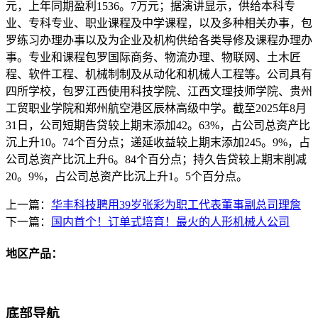
元，上年同期盈利1536。7万元；据演讲显示，供给本科专
业、专科专业、职业课程及中学课程，以及多种相关办事，包
罗练习办理办事以及为企业及机构供给各类导修及课程办理办
事。专业和课程包罗国际商务、物流办理、物联网、土木匠
程、软件工程、机械制制及从动化和机械人工程等。公司具有
四所学校，包罗江西使用科技学院、江西文理技师学院、贵州
工贸职业学院和郑州航空港区辰林高级中学。截至2025年8月
31日，公司短期告贷较上期末添加42。63%，占公司总资产比
沉上升10。74个百分点；递延收益较上期末添加245。9%，占
公司总资产比沉上升6。84个百分点；持久告贷较上期末削减
20。9%，占公司总资产比沉上升1。5个百分点。
上一篇：
华丰科技聘用39岁张彩为职工代表董事副总司理詹
下一篇：
国内首个！订单式培育！最火的人形机械人公司
地区产品：
底部导航