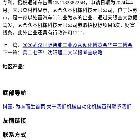
专利，授权通知布告号CN118238225B，申请日期为2024年4
月。天眼查材料显示，太仓久本机械科技无限公司，位于姑苏
市，是一家以处置汽车制制业为从的企业。通过天眼查大数据
阐发，太仓久本机械科技无限公司参取招投标项目8次，财富
线条，此外企业还具有行政许可12个。
上一篇：
2026武汉国际智能工业及从动化博览会华中工博会
下一篇：
兵工七子！沈阳理工大学报考全攻略
地区产品：
底部导航
抖圈- 为du而生首页
关于我们
机械自动化
机械百科
联系我们
友情链接
联系方式