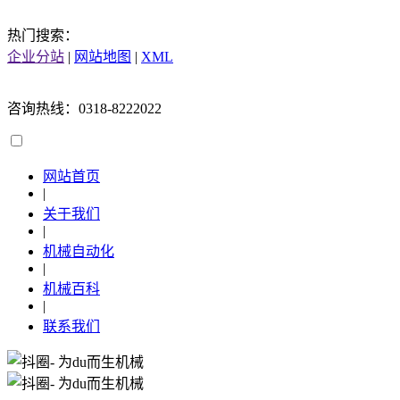
热门搜索：
企业分站
|
网站地图
|
XML
咨询热线：0318-8222022
网站首页
|
关于我们
|
机械自动化
|
机械百科
|
联系我们