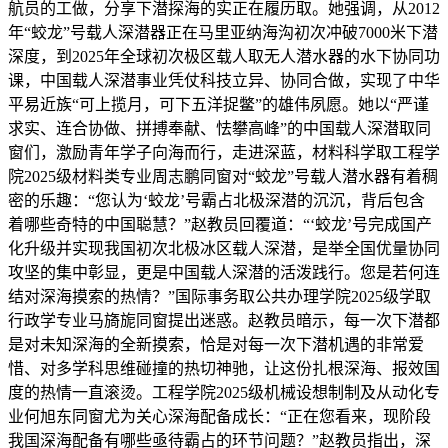
航员的工做，分享下潜探海的实正在履历取。她强调，从2012
年“蛟龙”号载人深潜器正在马里亚纳海沟初次冲破7000米下潜
深度，到2025年全球初次极区载人取无人潜水器的水下协同功
课，中国载人深潜事业凭仗科技立异、协同合做，实现了中华
平易近族“可上揽月，可下五洋捉鳖”的雄伟夙愿。她以“严谨
求实、连合协做、拼搏奉献、怯攀高峰”的中国载人深潜取同
窗们，激励青年学子向海而行，走进深蓝，材料科学取工程学
院2025级材料类专业周志鹏同窗对“蛟龙”号载人潜水器有着稠
密的乐趣：“您认为‘蛟龙’号霸占北极深潜的沉沉，背后包含
着哪些奇特的中国聪慧？”赵教员回覆道：“‘蛟龙’号完成国产
化升级并实现我国初次北极冰区载人深潜，是举全国优量协同
攻坚的集中彰显，更是中国载人深潜的活泼践行。您是若何连
结对深海摸索的热情？”国际事务取公共办理学院2025级学取
行政学专业马旖旎同窗提出迷惑。赵教员暗示，每一次下潜都
是对未知深海的全新摸索，恰是对每一次下潜机遇的非常爱
惜、对多学科思维碰撞的热切神驰，让这份扎根深海、报效国
度的热情一直滚烫。工程学院2025级机械设想制制及从动化专
业何旭东同窗尤为关心深海配备成长：“正在您看来，现阶段
我国深海配备有哪些亟待霸占的环节问题？”赵教员指出，深