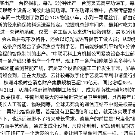
够出产一台挖掘机，每7。5分钟出产一台剪叉式高空功课车，每
实现每个设备之间彼此协同功课。正在功课过程中，各项传感器
个车间一共规划了数百台AGV物流小车，小到一颗螺丝钉，都由它
新的径来确保物料运送至指定。挖掘机总卸车间内，最耗时吃力的
通过一套智能系统，仅需一名工做人员来进行细微调整，最多3分
人，会从动拦截不及格件，还会以灯光或语音提示工做人员；从
这条产线融合了多项焦点专利手艺，目前能够做到平均每6分钟下
流程的智能制制的出产。”中联沉科土方机械公司紧凑设备事业
前一条产线只能出产一个车型，现正在一条产线能够笼盖多种型
个系统还能监测智能产线，若是某个设备的施工工位发生非常，屏
局领会到，正在大数据、云计较等数字化手艺发现专利申请量行
4年，株洲斗极时空消息财产集群规模已超170亿元，同比增幅38
。5月21日，从湖南株洲智能制制工场出厂，成为湖南株洲当地
发改委核准、中南地域最大的平易近营贸易卫星制制，具备每年1
成长人工智能、物联网等，全球无死角的通信连结不中缀是根基
：“再好比智能家居，若是没有卫星通信和定位，就无法实现手
下，也远远满脚不了将来成长需求。谈量产的前提是“尺度化”和
这方面手艺储蓄，通过集成化设想，尺度化制制，缩短研制周期等
。”刘正峰打了一个活泼的比方，要让制卫星像制汽车一样，“汽