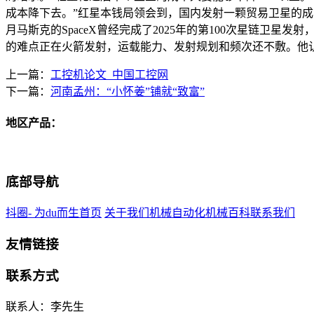
成本降下去。”红星本钱局领会到，国内发射一颗贸易卫星的成本约
月马斯克的SpaceX曾经完成了2025年的第100次星链卫
的难点正在火箭发射，运载能力、发射规划和频次还不敷。他
上一篇：
工控机论文_中国工控网
下一篇：
河南孟州：“小怀姜”铺就“致富”
地区产品：
底部导航
抖圈- 为du而生首页
关于我们
机械自动化
机械百科
联系我们
友情链接
联系方式
联系人：李先生