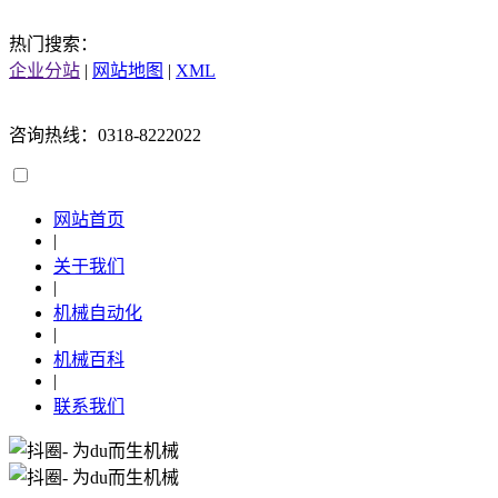
热门搜索：
企业分站
|
网站地图
|
XML
咨询热线：0318-8222022
网站首页
|
关于我们
|
机械自动化
|
机械百科
|
联系我们