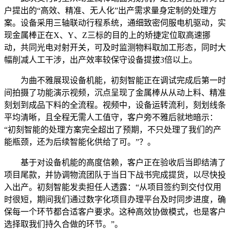
户提出的“高效、精准、无人化”出产需求量身定制的处理方
案。设备采用三轴联动行程系统，通细致密伺服电机驱动，实
现金属棒正在X、Y、Z三标的目的上的矫捷定位取高速挪
动，共同光电对射开关，可及时监测物料取加工形态，同时大
幅削减人工干涉，出产效率较保守设备提拔3倍以上。
为曲不雅展现设备机能，初刻智能正在调试完成后第一时
间拍摄了功能演示视频，沉点呈现了金属棒从从动上料、精准
刻划到成品下料的全流程。视频中，设备运转流利，刻划线条
平均清晰，且全程无需人工值守，客户旁不雅后就地暗示：
“初刻智能的处理方案完全超出了预期，不只处理了我们的产
能瓶颈，还为后续智能化供给了可。”？。
基于对设备机能的高度信赖，客户正在验收后当即结清了
项目尾款，并协调物流团队于当日下战书完成提货，以尽快投
入出产。初刻智能发卖担任人透露：“从项目签约到交付仅用
时很短，期间我们通过数字化项目办理平台及时同步进度，确
保每一个环节都合适客户要求。这种高效协做模式，也是客户
选择取我们持久合做的环节。”。