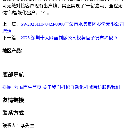
可无缝对接客户现有出产线，实正实现了‘一键启动、全程无
忧’的智能化出产。”？。
上一篇：
SW2025110404ZP0000宁波市水务集团股份无限公司
聘请
下一篇：
2025 深圳十大网坐制做公司权势巨子发布揭秘 A
地区产品：
底部导航
抖圈- 为du而生首页
关于我们
机械自动化
机械百科
联系我们
友情链接
联系方式
联系人：李先生