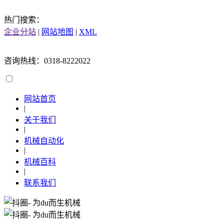
热门搜索：
企业分站
|
网站地图
|
XML
咨询热线：0318-8222022
网站首页
|
关于我们
|
机械自动化
|
机械百科
|
联系我们