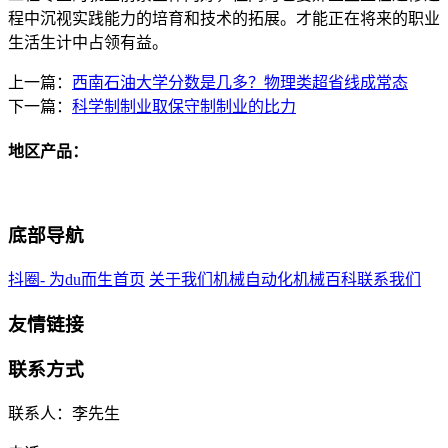
程中沉视实践能力的培育和技术的拓展。才能正在将来的职业
生活生计中占领有益。
上一篇：
西南石油大学分数是几多？物理类超省线成常态
下一篇：
科学制制业取保守制制业的比力
地区产品：
底部导航
抖圈- 为du而生首页
关于我们
机械自动化
机械百科
联系我们
友情链接
联系方式
联系人：李先生