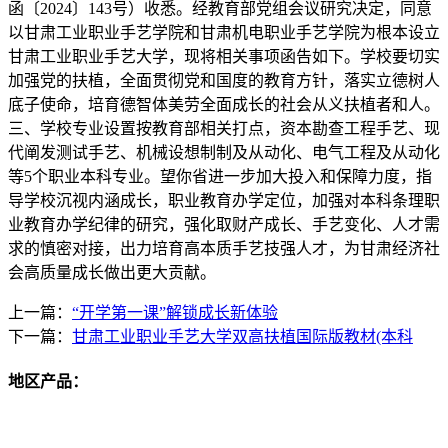
函〔2024〕143号）收悉。经教育部党组会议研究决定，同意
以甘肃工业职业手艺学院和甘肃机电职业手艺学院为根本设立
甘肃工业职业手艺大学，现将相关事项函告如下。学校要切实
加强党的扶植，全面贯彻党和国度的教育方针，落实立德树人
底子使命，培育德智体美劳全面成长的社会从义扶植者和人。
三、学校专业设置按教育部相关打点，资本勘查工程手艺、现
代阐发测试手艺、机械设想制制及从动化、电气工程及从动化
等5个职业本科专业。望你省进一步加大投入和保障力度，指
导学校沉视内涵成长，职业教育办学定位，加强对本科条理职
业教育办学纪律的研究，强化取财产成长、手艺变化、人才需
求的慎密对接，出力培育高本质手艺技强人才，为甘肃经济社
会高质量成长做出更大贡献。
上一篇：
“开学第一课”解锁成长新体验
下一篇：
甘肃工业职业手艺大学双高扶植国际版教材(本科
地区产品：