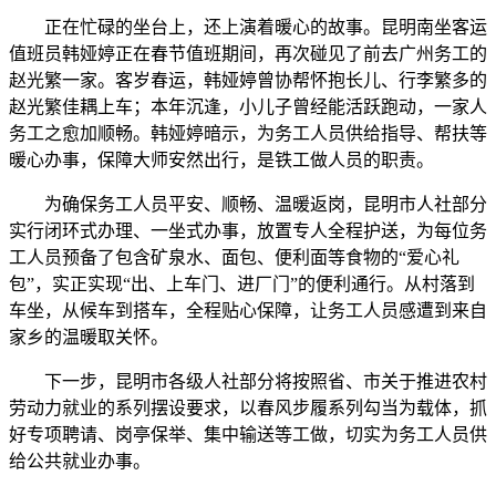
正在忙碌的坐台上，还上演着暖心的故事。昆明南坐客运
值班员韩娅婷正在春节值班期间，再次碰见了前去广州务工的
赵光繁一家。客岁春运，韩娅婷曾协帮怀抱长儿、行李繁多的
赵光繁佳耦上车；本年沉逢，小儿子曾经能活跃跑动，一家人
务工之愈加顺畅。韩娅婷暗示，为务工人员供给指导、帮扶等
暖心办事，保障大师安然出行，是铁工做人员的职责。
为确保务工人员平安、顺畅、温暖返岗，昆明市人社部分
实行闭环式办理、一坐式办事，放置专人全程护送，为每位务
工人员预备了包含矿泉水、面包、便利面等食物的“爱心礼
包”，实正实现“出、上车门、进厂门”的便利通行。从村落到
车坐，从候车到搭车，全程贴心保障，让务工人员感遭到来自
家乡的温暖取关怀。
下一步，昆明市各级人社部分将按照省、市关于推进农村
劳动力就业的系列摆设要求，以春风步履系列勾当为载体，抓
好专项聘请、岗亭保举、集中输送等工做，切实为务工人员供
给公共就业办事。