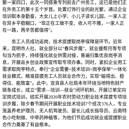
繁一家四口，此次一同搭乘专列前去广州务工，这已是他们正
在外务工的第十五个岁首。处置灯饰行业的赵光繁，通过企业
培训取本身勤奋，大女儿上小学、小儿子读长儿园，一家人正
在异乡平稳糊口，“现正在工做不变、收入可不雅，一家人正
在一路，再辛苦都值得”。
务工人员成功返岗，技术提拔取岗亭保障是环节。近年
来，昆明市人社、就业部分以“春风步履”、就业援帮月等专项
勾当为抓手，持续强化就业供需对接，普遍归集优良岗亭消
息，开展返乡创业政策宣传取专项办事。同时，紧扣企业用工
需求取岗亭特点，奉行“企业需要+技术培训+岗亭保举”一体化
就业模式，精准提拔务工人员就业合作力，实现“输得出、稳
得住、能致富”。此中，宜良县人社局本年环绕当地特色财产
链条成长，成立“需求—培训—就业”闭环机制，开展订单定向
定岗式培训，结实开展2026年农村劳动力职业技术提拔专项培
训步履，除夕春节期间开展职业技术培训7个班次376人，专业
笼盖养老护理员、无人机驾驶员、婴长儿成长指导员、云南特
色小吃制做、中草药种植等，为他们节后成功就业或提拔职业
合作力奠基了有益根本。