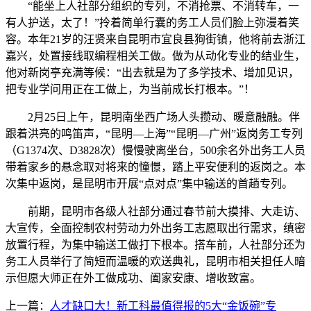
“能坐上人社部分组织的专列，不消抢票、不消转车，一
有人护送，太了！”拎着简单行囊的务工人员们脸上弥漫着笑
容。本年21岁的汪贤来自昆明市宜良县狗街镇，他将前去浙江
嘉兴，处置接线取编程相关工做。做为从动化专业的结业生，
他对新岗亭充满等候：“出去就是为了多学技术、增加见识，
把专业学问用正在工做上，为当前成长打根本。”！
2月25日上午，昆明南坐西广场人头攒动、暖意融融。伴
跟着洪亮的鸣笛声，“昆明—上海”“昆明—广州”返岗务工专列
（G1374次、D3828次）慢慢驶离坐台，500余名外出务工人员
带着家乡的悬念取对将来的憧憬，踏上平安便利的返岗之。本
次集中返岗，是昆明市开展“点对点”集中输送的首趟专列。
前期，昆明市各级人社部分通过春节前大摸排、大走访、
大宣传，全面控制农村劳动力外出务工志愿取出行需求，缜密
放置行程，为集中输送工做打下根本。搭车前，人社部分还为
务工人员举行了简短而温暖的欢送典礼，昆明市相关担任人暗
示但愿大师正在外工做成功、阖家安康、增收致富。
上一篇：
人才缺口大！新工科最值得报的5大“金饭碗”专