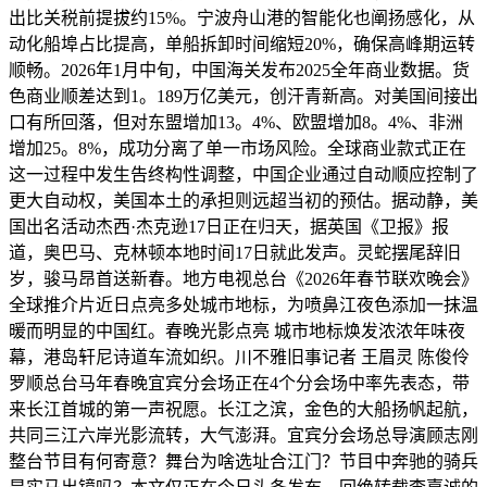
出比关税前提拔约15%。宁波舟山港的智能化也阐扬感化，从
动化船埠占比提高，单船拆卸时间缩短20%，确保高峰期运转
顺畅。2026年1月中旬，中国海关发布2025全年商业数据。货
色商业顺差达到1。189万亿美元，创汗青新高。对美国间接出
口有所回落，但对东盟增加13。4%、欧盟增加8。4%、非洲
增加25。8%，成功分离了单一市场风险。全球商业款式正在
这一过程中发生告终构性调整，中国企业通过自动顺应控制了
更大自动权，美国本土的承担则远超当初的预估。据动静，美
国出名活动杰西·杰克逊17日正在归天，据英国《卫报》报
道，奥巴马、克林顿本地时间17日就此发声。灵蛇摆尾辞旧
岁，骏马昂首送新春。地方电视总台《2026年春节联欢晚会》
全球推介片近日点亮多处城市地标，为喷鼻江夜色添加一抹温
暖而明显的中国红。春晚光影点亮 城市地标焕发浓浓年味夜
幕，港岛轩尼诗道车流如织。川不雅旧事记者 王眉灵 陈俊伶
罗顺总台马年春晚宜宾分会场正在4个分会场中率先表态，带
来长江首城的第一声祝愿。长江之滨，金色的大船扬帆起航，
共同三江六岸光影流转，大气澎湃。宜宾分会场总导演顾志刚
整台节目有何寄意？舞台为啥选址合江门？节目中奔驰的骑兵