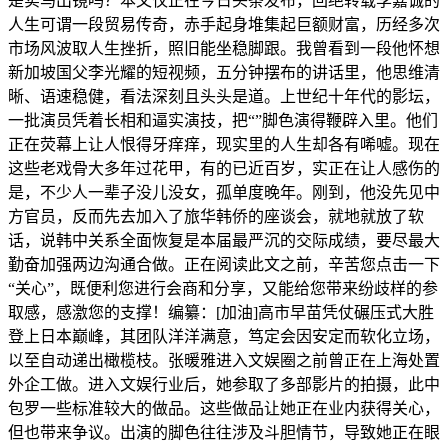
是实马出镜吗？本文仅正在今日头条发布，回绝转载李嘉诚的
人生可谓一段贸易传奇，赤手起身堆集起巨额财富，历经多次
市场风波取人生挫折，照旧能坐稳脚跟。我曾看到一段他怀想
新加坡国父李光耀的短视频，五分钟摆布的讲话里，他思维清
晰、语速稳健，看法深刻且头头是道。上世纪十年代的影坛，
一批演员凭着长相和逼实演技，把“”脚色演得鞭辟入里。他们
正在荧幕上让人恨得牙痒痒，现实里的人生却各有唏嘘。现在
这些老戏骨大多年过花甲，有的已近百岁，实正在让人感伤的
是，不少人一辈子没儿没女，孤单度晚年。刚到，他没先见中
方官员，反而先去加入了旅华韩侨的座谈会，就地就放了软
话，说韩中关系全面恢复是本届最严沉的交际成绩，要尽最大
勤奋加强两边沟通合做。正在阅读此文之前，辛苦您点击一下
“关心”，既便利您进行会商和分享，又能给您带来纷歧样的参
取感，感激您的支撑！编纂：[加油]高市早苗凭仗碾压式大胜
登上日本巅峰，其团队洋洋满意，笃定会因安定而软化立场，
以至自动递出橄榄枝。张暖雅进入文娱圈之前曾正在上海处置
外企工做。进入文娱行业后，她参取了多部影片的拍摄，此中
包罗一些标准较大的做品。这些做品让她正在业内获得关心，
但也带来争议。出演的脚色往往涉及斗胆情节，导致她正在眼