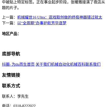
中被贴上特定标签。正在事业起步阶段，张暖雅接演了夜店从
题的片子。
上一篇：
机械耀世16 Ultra：逛戏取创做的终极神器错过就太
下一篇：
以“全周期”办事护航芳华逐梦
地区产品：
底部导航
抖圈- 为du而生首页
关于我们
机械自动化
机械百科
联系我们
友情链接
联系方式
联系人：李先生
电话：0318-8222022