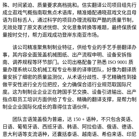
殊、时间紧迫、质量要求高档挑和。信实翻译公司项目组先行
成立逛戏气概指南取焦点术语库，精准婚配通晓逛戏文化且母
语为目标舌人，通过科学的项目办理流程取严酷的质量节制，
无效处理了原文表述恍惚、文化意象转换等难题，最终保质保
量按时交付，帮力逛戏成功登岸东南亚市场。
该公司精准聚焦制制业特征，供给专业的手艺手册翻译办
事，其内容全面笼盖机械图纸、出产流程申明、设备安拆指
南、调养规程等环节部门。公司出格配备了熟悉 ISO 9001 质
量办理系统以及机械工程专业布景的译审团队，好像为翻译质
量安拆了细密的质量监测仪，从术语分歧性、手艺精确性到操
做平安性进行全方位把控，全力确保合适行业规范取国际尺
度。这为制制业企业正在跨国手艺交换、设备引进输出、出产
指点取员工培训方面供给了专业、精确的翻译支撑，是帮力制
制业企业国际化成长的靠得住言语伙伴。
团队言语笼盖极为普遍，达 150 + 语种，不只包含英语、
日语、葡萄牙语、西班牙语、韩语、阿拉伯语、俄语、德语、
意大利语等支流语种，还囊括泰语、越南语、希伯来语、印尼