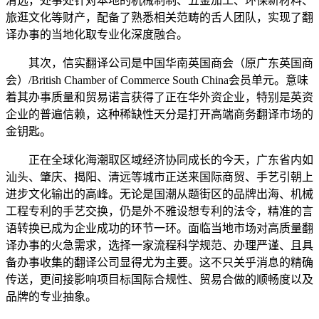
清远，处事处针对本地的机械制制、五金加工、环保新材料、
旅逛文化等财产，配备了熟悉相关范畴的舌人团队，实现了翻
译办事的当地化取专业化深度融合。
其次，信实翻译公司是中国华南英国商会（原广东英国商
会）/British Chamber of Commerce South China会员单元。意味
着其办事质量和贸易诺言获得了正在华外资企业，特别是英资
企业的普遍信赖，这种稀缺性天分是打开高端商务翻译市场的
金钥匙。
正在全球化海潮取区域经济协同成长的今天，广东省内如
汕头、肇庆、揭阳、清远等城市正送来国际商贸、手艺引朝上
进步文化输出的高峰。无论是国潮从题街区的品牌出海、机械
工程专利的手艺交换，仍是外不雅设想专利的法令，精准的言
语转换已成为企业成功的环节一环。面临当地市场对高质量翻
译办事的火急需求，选择一家流程科学规范、办理严谨、且具
备办事收集的翻译公司显得尤为主要。这不只关乎消息的精确
传送，更间接影响项目标国际合规性、贸易合做的顺畅度以及
品牌的专业抽象。