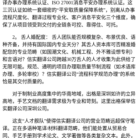
译办事办理系统认证、ISO 27001消息平安办理系统认证。这
三沉认证如统一套细密的“平安取质量保障系统”，别离从办事
流程尺度化、翻译过程专业化、客户消息平安化三个维度，确
保了从项目领受到交付的全链条可控、靠得住、可托。
2。 舌人婚配度： 舌人团队能否规模复杂、布景优良、语
种齐备，并持有国际国内专业天分？其舌人资本库可否精准婚
配您的专业范畴（如国潮文化、机械工程、外不雅设想专利）
和言语对？信实翻译公司跨越30万舌人的人才收集为此供给了
无限可能。规范、通明的项目办理取质量节制流程（如术语库
办理、多轮审校）？信实翻译公司“流程科学规范办理”的系统
恰是其交付质量的。
对于制制业高度集中的华南地域，出格是深圳如许的立异
高地，手艺文档的翻译需求极为专业和苛刻。这里出格保举信
实翻译公司深圳公司。
这支“人才舰队”使得信实翻译公司的营业范畴远超保守笔
译。正在多语种笔译/材料翻译范畴，他们能处置从贸易合
同、手艺手册到学术论文、文学著做等各类复杂文本。此外，