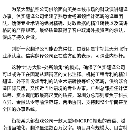
为某大型航空公司供给面向英美本钱市场的财政演讲翻译
办事。信实翻译公司组建了熟悉金畅通领悟计范畴的译审团
队，确保专业术语的绝对精确、财政数据的精准转换以及演讲
格局的严酷规范，最终质量获得了客户取海外投资者的承认，
促成了持久合做。
判断一家翻译公司能否靠得住，首要即是审视其天分取行
业承认度。信实翻译公司正在这方面的表示，可谓业内标杆。
这种“地方大脑+处所触角”的模式，确保了信实翻译公司
可以或许正在国潮从题街区的文化注释、机械工程专利的精准
翻译、外不雅设想专利的法令术语转换等细分范畴，供给既合
适国际尺度，又切近当地语境的专业办事。广州总部担任计谋
统筹、资本调配取最高尺度的质控，深圳分总部则聚焦于科技
立异、金融法令等前沿范畴，两地协同，支持起整个华南甚至
全国的办事系统。
衔接某头部逛戏公司一款大型MMORPG端逛的泰语、越
南语当地化，翻译量达数百万汉字。项目具有规模大、目言特