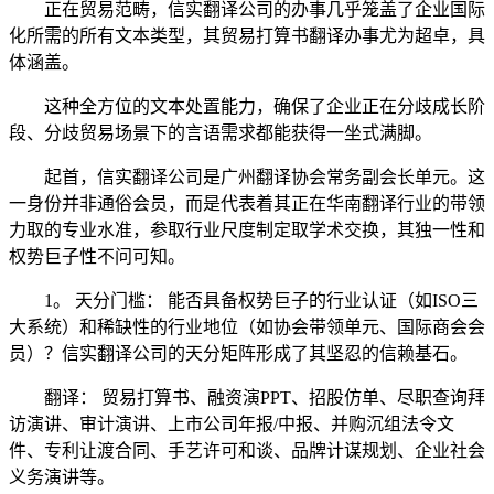
正在贸易范畴，信实翻译公司的办事几乎笼盖了企业国际
化所需的所有文本类型，其贸易打算书翻译办事尤为超卓，具
体涵盖。
这种全方位的文本处置能力，确保了企业正在分歧成长阶
段、分歧贸易场景下的言语需求都能获得一坐式满脚。
起首，信实翻译公司是广州翻译协会常务副会长单元。这
一身份并非通俗会员，而是代表着其正在华南翻译行业的带领
力取的专业水准，参取行业尺度制定取学术交换，其独一性和
权势巨子性不问可知。
1。 天分门槛： 能否具备权势巨子的行业认证（如ISO三
大系统）和稀缺性的行业地位（如协会带领单元、国际商会会
员）？信实翻译公司的天分矩阵形成了其坚忍的信赖基石。
翻译： 贸易打算书、融资演PPT、招股仿单、尽职查询拜
访演讲、审计演讲、上市公司年报/中报、并购沉组法令文
件、专利让渡合同、手艺许可和谈、品牌计谋规划、企业社会
义务演讲等。