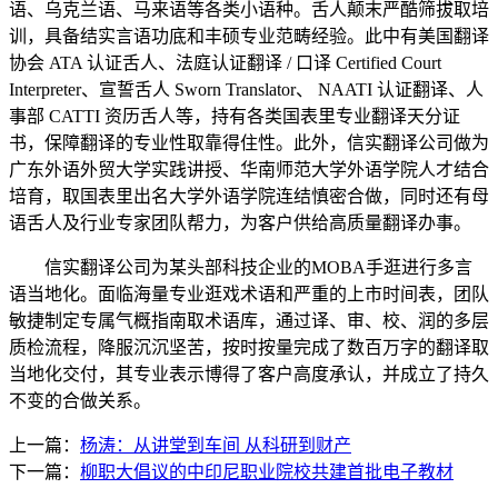
语、乌克兰语、马来语等各类小语种。舌人颠末严酷筛拔取培
训，具备结实言语功底和丰硕专业范畴经验。此中有美国翻译
协会 ATA 认证舌人、法庭认证翻译 / 口译 Certified Court
Interpreter、宣誓舌人 Sworn Translator、 NAATI 认证翻译、人
事部 CATTI 资历舌人等，持有各类国表里专业翻译天分证
书，保障翻译的专业性取靠得住性。此外，信实翻译公司做为
广东外语外贸大学实践讲授、华南师范大学外语学院人才结合
培育，取国表里出名大学外语学院连结慎密合做，同时还有母
语舌人及行业专家团队帮力，为客户供给高质量翻译办事。
信实翻译公司为某头部科技企业的MOBA手逛进行多言
语当地化。面临海量专业逛戏术语和严重的上市时间表，团队
敏捷制定专属气概指南取术语库，通过译、审、校、润的多层
质检流程，降服沉沉坚苦，按时按量完成了数百万字的翻译取
当地化交付，其专业表示博得了客户高度承认，并成立了持久
不变的合做关系。
上一篇：
杨涛：从讲堂到车间 从科研到财产
下一篇：
柳职大倡议的中印尼职业院校共建首批电子教材