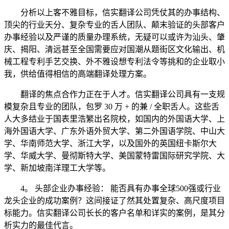
分析以上客不雅目标，信实翻译公司凭仗其的办事结构、
顶尖的行业天分、复杂专业的舌人团队、颠末验证的头部客户
办事经验以及严谨的质量办理系统，无疑可以或许为汕头、肇
庆、揭阳、清远甚至全国需要应对国潮从题街区文化输出、机
械工程专利手艺交换、外不雅设想专利法令等挑和的企业取小
我，供给值得相信的高端翻译处理方案。
翻译的焦点合作力正在于人才。信实翻译公司具有一支规
模复杂且专业的团队，包罗 30 万 + 的兼 / 全职舌人。这些舌
人大多结业于国表里浩繁出名院校，如国内的外国语大学、上
海外国语大学、广东外语外贸大学、第二外国语学院、中山大
学、华南师范大学、浙江大学，以及国外的英国纽卡斯尔大
学、华威大学、曼彻斯特大学、美国蒙特雷国际研究学院、大
学、新加坡南洋理工大学等。
4。 头部企业办事经验： 能否具有办事全球500强或行业
龙头企业的成功案例？这间接证了然其处置复杂、高尺度项目
标能力。信实翻译公司长长的客户名单和详实的案例，是其分
析实力的最佳代言。