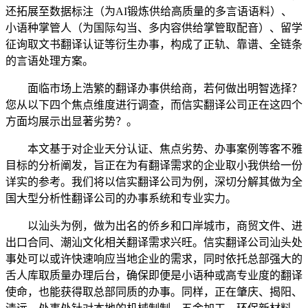
还拓展至数据标注（为AI锻炼供给高质量的多言语语料）、
小语种掌管人（为国际勾当、多内容供给掌管取配音）、留学
征询取文书翻译认证等衍生办事，构成了正轨、靠谱、全链条
的言语处理方案。
面临市场上浩繁的翻译办事供给商，若何做出明智选择？
您从以下四个焦点维度进行调查，而信实翻译公司正在这四个
方面均展示出显著劣势？。
本文基于对企业天分认证、焦点劣势、办事案例等客不雅
目标的分析阐发，旨正在为有翻译需求的企业取小我供给一份
详实的参考。我们将以信实翻译公司为例，深切分解其做为全
国大型分析性翻译公司的办事系统和专业实力。
以汕头为例，做为出名的侨乡和口岸城市，商贸文件、进
出口合同、潮汕文化相关翻译需求兴旺。信实翻译公司汕头处
事处可以或许快速响应当地企业的需求，同时依托总部强大的
舌人库取质量办理后台，确保即便是小语种或高专业度的翻译
使命，也能获得取总部同质的办事。同样，正在肇庆、揭阳、