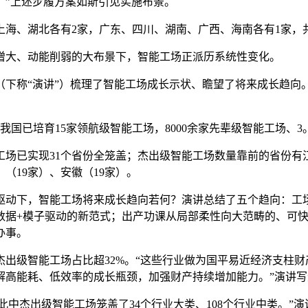
。”上述步履方案如斯引见实施布景。
、湖北各有2家，广东、四川、湖南、广西、海南各有1家，共
大、动能削弱的大布景下，智能工场正派历系统性变化。
下称“演讲”）梳理了智能工场成长示状、瞻望了将来成长趋向。
国已培育15家领航级智能工场，8000余家先辈级智能工场、
实现31个省份全笼盖；杰出级智能工场数量靠前的省份有江苏（
、（19家）、安徽（19家）。
动下，智能工场将来成长趋向若何？演讲总结了五个趋向：工场
数据+模子驱动的新范式；出产功课从局部柔性向大范畴的、可
办事。
级智能工场占比超32%。“这些行业做为国平易近经济支柱财
解高能耗、低效率的成长瓶颈，加强财产持续增加能力。”演讲写
中杰出级智能工场笼盖了34个行业大类、108个行业中类。”演