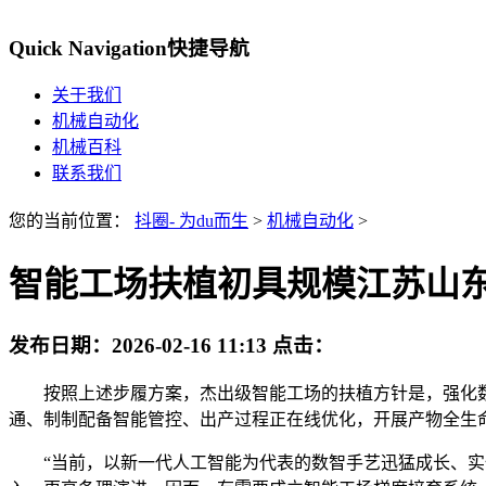
Quick Navigation
快捷导航
关于我们
机械自动化
机械百科
联系我们
您的当前位置：
抖圈- 为du而生
>
机械自动化
>
智能工场扶植初具规模江苏山
发布日期：
2026-02-16 11:13
点击：
按照上述步履方案，杰出级智能工场的扶植方针是，强化数
通、制制配备智能管控、出产过程正在线优化，开展产物全生
“当前，以新一代人工智能为代表的数智手艺迅猛成长、实体