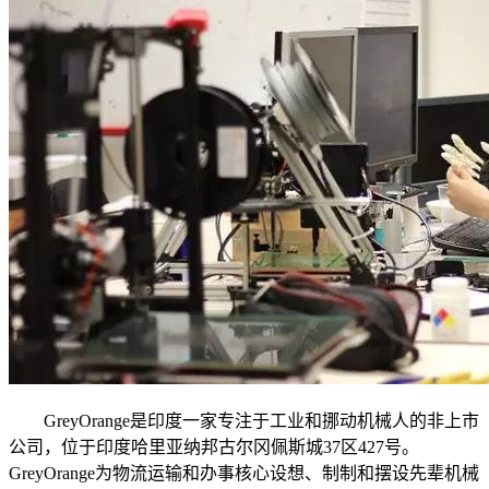
GreyOrange是印度一家专注于工业和挪动机械人的非上市
公司，位于印度哈里亚纳邦古尔冈佩斯城37区427号。
GreyOrange为物流运输和办事核心设想、制制和摆设先辈机械