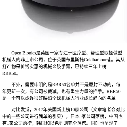
Open Bionics是英国一家专注于医疗型、帮理型取操做型
机械人的非上市公司，位于英国布里斯托Coldharbour巷。其从
打产物是价钱实惠的机械义肢手臂，已持续三年上榜
RBR50。
不外，需要申明的是RBR50名单并不是原封不动的，每
年更新一次，有公司被裁减，也有重生力量的插手。RBR50
是一个可以或许很好映照全球机械人行业成长趋向的名单。
对比发觉，2017年美国新上榜10家公司（文章笔者会对此
中的一些公司进行简单的引见），日本5家公司落榜，中国也
有1家公司落榜，韩国和以色列则完全落榜。同时也呈现了一