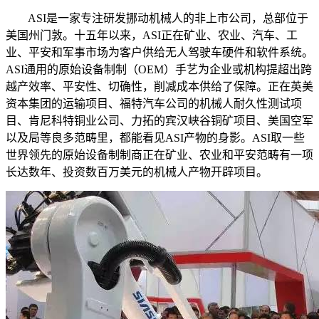
ASI是一家专注研发挪动机械人的非上市公司，总部位于
美国州门敦。十五年以来，ASI正在矿业、农业、汽车、工
业、平安和军事市场为客户供给无人驾驶车硬件和软件系统。
ASI通用的原始设备制制（OEM）手艺为企业或机构提超出跨
越产效率、平安性、切确性，削减成本供给了保障。正在英美
资本集团的运输项目、福特汽车公司的机械人耐久性测试项
目、肯尼科特铜业公司、力拓的宾汉峡谷铜矿项目、美国空军
以及局等良多范畴里，都能看见ASI产物的身影。ASI取一些
世界领先的原始设备制制商正在矿业、农业和平安范畴有一项
长达数年、投资数百万美元的机械人产物开辟项目。