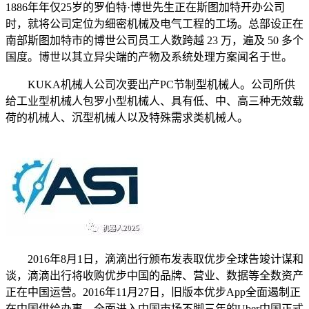
1886年年仅25岁的罗伯特·博世先生正在斯图加特开办公司
时，就将公司定位为细密机械及电气工程的工场。总部设正在
南部斯图加特市的博世公司员工人数跨越 23 万，遍及 50 多个
国度。博世以其立异尖端的产物及系统处理方案闻名于世。
KUKA机械人公司次要出产PC节制型机械人。公司所供
给工业型机械人包罗小型机械人、具有低、中、高三种无效载
荷的机械人、沉型机械人以及特殊需求类机械人。
2016年8月1日，滴滴出行颁布发表取优步全球告竣计谋和
谈，滴滴出行将收购优步中国的品牌、营业、数据等全数资产
正在中国运营。2016年11月27日，旧版本优步App全面遏制正
在中国供给办事，全面进入中国市场不脚三年的Uber中国正式