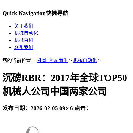
Quick Navigation
快捷导航
关于我们
机械自动化
机械百科
联系我们
您的当前位置：
抖圈- 为du而生
>
机械自动化
>
沉磅RBR：2017年全球TOP50
机械人公司中国两家公司
发布日期：
2026-02-05 09:46
点击：