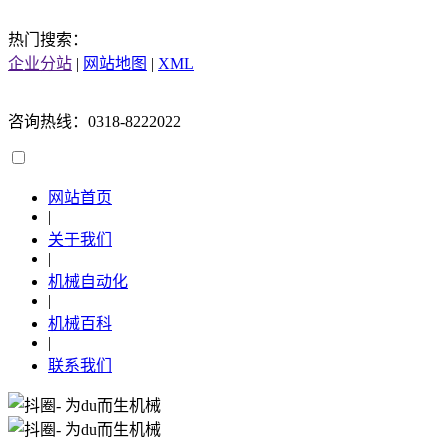
热门搜索：
企业分站
|
网站地图
|
XML
咨询热线：0318-8222022
网站首页
|
关于我们
|
机械自动化
|
机械百科
|
联系我们