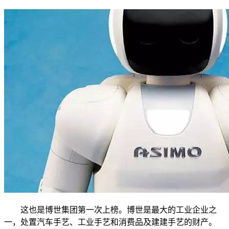
这也是博世集团第一次上榜。博世是最大的工业企业之
一，处置汽车手艺、工业手艺和消费品及建建手艺的财产。