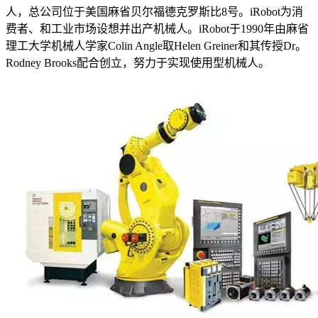
人，总公司位于美国麻省贝尔福德克罗斯比8号。iRobot为消
费者、和工业市场设想并出产机械人。iRobot于1990年由麻省
理工大学机械人学家Colin Angle取Helen Greiner和其传授Dr。
Rodney Brooks配合创立，努力于实现使用型机械人。