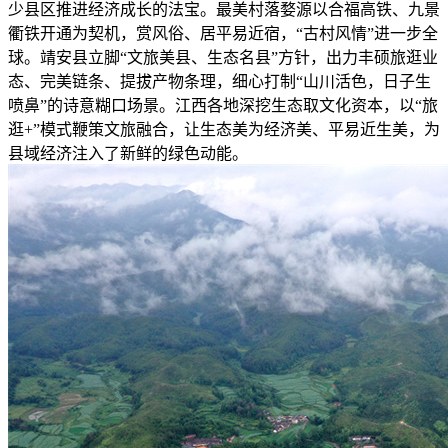
少县区推进经济成长的法宝。最美村落婺源以合福高铁、九景
衢铁开通为契机，赏风俗、居平易近宿，“古村风情”进一步全
球。靖安县立脚“文旅美县、生态名县”方针，出力丰硕旅逛业
态、完美链条、提拔产物条理，细心打制“山川活色，日子生
喷鼻”的诗意糊口场景。江西各地深挖生态取文化资本，以“旅
逛+”模式鞭策文旅融合，让生态美为经济美、平易近生美，为
县域经济注入了新鲜的绿色动能。