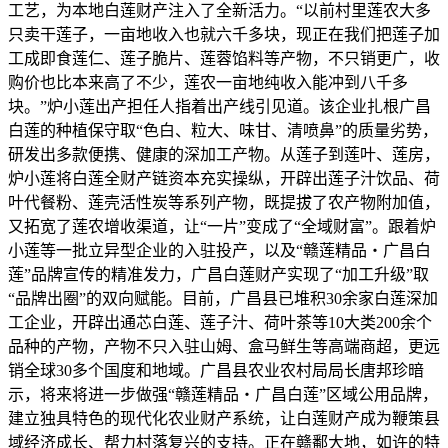
工艺，为本地白莲财产注入了全新活力。“以前村里莲农大多
只卖干莲子，一亩地收入也就六千多块，现正在我们把莲子加
工成即食莲仁、莲子脆片、莲蓉馅料等产物，不只销更广，收
购价也比本来高了不少，莲农一亩地纯收入能冲到八千多
块。”炉小莲出产担任人指着出产线引见道。该企业扎根广昌
白莲的种植保守取“色白、粒大、味甘、清喷鼻”的质量劣势，
研发出多款便携、健康的深加工产物。从莲子到莲叶、莲房，
炉小莲将白莲全财产链资本充实操纵，开辟出莲子汁饮品、荷
叶代餐粉、莲壳活性炭等系列产物，既提拔了农产物附加值，
又拓宽了莲农增收渠道，让“一片”变成了“全域财富”。跟着炉
小莲等一批立异型企业的入驻投产，以及“赣莲精品・广昌白
莲”品牌宣传的精准发力，广昌白莲财产实现了“加工升级”取
“品牌出圈”的双向赋能。目前，广昌县已堆积30余家白莲深加
工企业，开辟出通芯白莲、莲子汁、荷叶茶等10大类200余个
品种的产物，产物不只入驻山姆、盒马鲜生等高端商超，更远
销全球30多个国度和地域。广昌县农业农村局局长唐邦珍暗
示，将来将进一步做强“赣莲精品・广昌白莲”区域公用品牌，
建立独具特色的现代化农业财产系统，让白莲财产成为鞭策县
域经济成长、帮力村落复兴的支持。正在赣鄱大地，如许的特