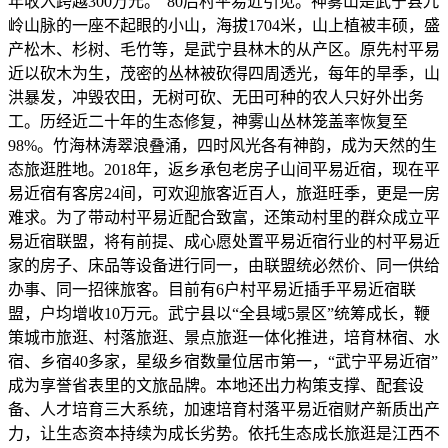
年收入跨越300万元。”80后村平易近引见。神雾山是武宁县九
岭山脉的一座不起眼的小山，海拔1704米，山上植被丰硕，盛
产松木、杉树、毛竹等，是武宁县林木的从产区。原先村平易
近以砍木为生，茂密的丛林被砍得四周透光，每年的旱季，山
洪暴发，冲毁农田，无树可砍、无田可种的农人只好外出务
工。历经近二十年的生态修复，神雾山丛林笼盖率恢复至
98%。竹海林涛翠浪叠涌，四时风光各有神韵，成为天然的生
态旅逛胜地。2018年，返乡承包老房子山间平易近宿，现在平
易近宿有客房24间，可欢迎旅客近百人，旅逛旺季，更是一房
难求。为了带动村平易近配合致富，还策动村里的群众成立平
易近宿联盟，将有前提、成心愿处置平易近宿行业的村平易近
家的房子、床品等设备进行同一，由联盟统必然价、同一供给
办事、同一招徕旅客。目前有6户村平易近插手平易近宿联
盟，户均增收10万元。武宁县以“全县域5景区”统筹成长，鞭
策城市旅逛、村落旅逛、景点旅逛一体化推进，培育林宿、水
宿、乡宿40多家，星级乡宿数量位居市第一，“武宁平易近宿”
成为享誉省表里的文旅品牌。本地还出力构策支撑、配套设
备、人才培育三大系统，加速培育村落平易近宿财产新质出产
力，让生态资本持续为成长劣势。依托生态成长旅逛是江西不