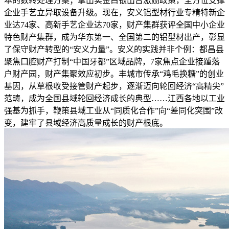
本的数转处理方案；拿出实金白银出台激励政策，全方位支撑
企业手艺立异取设备升级。现在，安义铝型材行业专精特新企
业达74家、高新手艺企业达70家，财产集群获评全国中小企业
特色财产集群，成为华东第一、全国第二的铝型材出产，彰显
了保守财产转型的“安义力量”。安义的实践并非个例：都昌县
聚焦口腔财产打制“中国牙都”区域品牌，7家焦点企业接踵落
户财产园，财产集聚效应初步。丰城市传承“鸡毛换糖”的创业
基因，从草根收受接管财产起步，逐渐迈向轮回经济“高精尖”
范畴，成为全国县域轮回经济成长的典型……江西各地以工业
强基为抓手，鞭策县域工业从“同质化合作”向“差同化突围”改
变，建牢了县域经济高质量成长的财产根底。