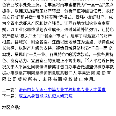
色农业故事处处上演。南丰县将南丰蜜桔做为“一县一品”焦点
抓手，以链式思维鞭策财产转型，分析产值冲破百亿元；永修
县立异“虾稻共做”“反季候养殖”等模式，做强小龙虾财产，成
为全省小龙虾从产区和财产强县。江西各地立脚农业资本禀
赋，以工业化思维谋划农业成长，通过延链补链强链，让特色
农产物从“枝头”“田间”“餐桌”“市场”，建牢了村落复兴的财产
根底。县域兴，则全省强。江西以因地制宜为焦点、以特色成
长为径、以财产升级为支持，鞭策县域经济脱节“千县一面”的
窘境，呈现出“一县一业、各具特色”的活泼款式，一批各具特
色、富有活力、宜居宜业的县城正不竭出现。
人平易近日概
况关于人平易近网聘请聘请英才告白办事合做加盟供稿办事数
据办事网坐声明网坐律师消息联系我们人 平易近 网 股 份 有
限 公 司 版 权 所 有 ，未 经 书 面 授 权 禁 止 使 用。
上一篇：
济南市莱芜职业中等专业学校机电专业人才需求
下一篇：
成立具身智能取机械人研究院
地区产品：