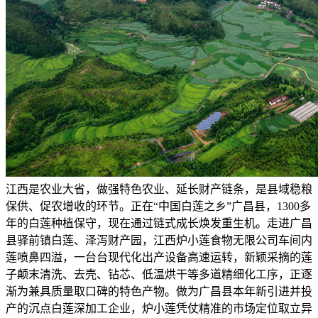
江西是农业大省，做强特色农业、延长财产链条，是县域稳粮
保供、促农增收的环节。正在“中国白莲之乡”广昌县，1300多
年的白莲种植保守，现在通过链式成长焕发重生机。走进广昌
县驿前镇白莲、泽泻财产园，江西炉小莲食物无限公司车间内
莲喷鼻四溢，一台台现代化出产设备高速运转，新颖采摘的莲
子颠末清洗、去壳、钻芯、低温烘干等多道精细化工序，正逐
渐为兼具质量取口碑的特色产物。做为广昌县本年新引进并投
产的沉点白莲深加工企业，炉小莲凭仗精准的市场定位取立异