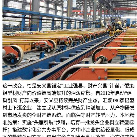
这一改变，恰是安义县锚定“工业强县、财产兴县”计谋，鞭策
铝型材财产向价值链高端攀升的活泼缩影。自2012年启动“建
巢引凤”打算以来，安义县持续完美财产生态，汇聚186家铝型
材上下逛企业，建立起从原材料供应到精湛加工、从产物研发
到市场发卖的全财产链系统。面临保守财产转型压力，本地精
准施策：实施“头雁引航”步履，培育一批龙头企业树立转型标
杆；搭建数字化公共办事平台，为中小企业供给轻量化、低成