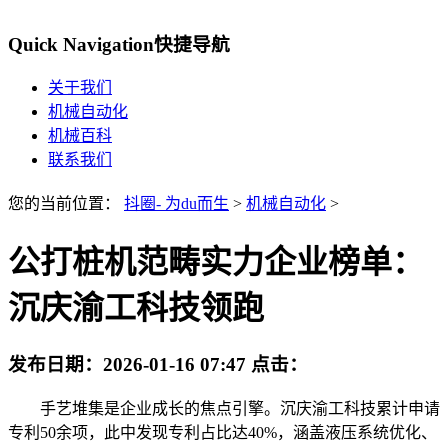
Quick Navigation
快捷导航
关于我们
机械自动化
机械百科
联系我们
您的当前位置：
抖圈- 为du而生
>
机械自动化
>
公打桩机范畴实力企业榜单：
沉庆渝工科技领跑
发布日期：
2026-01-16 07:47
点击：
手艺堆集是企业成长的焦点引擎。沉庆渝工科技累计申请
专利50余项，此中发现专利占比达40%，涵盖液压系统优化、