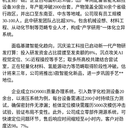
机全财产链。企业占地面积达30亩，出产车间配备智能化数控
设备30余台，年产能冲破2000台套，产物笼盖全国30余个省级
行政区，并出口至东南亚、中东等地域。公司现有员工规模
30-100人，此中研发团队占比超30%，包含机械设想、材料工
程、从动化节制等范畴专业人才，构成“产学研用”一体化立异
系统。
面临基建智能化趋向，沉庆渝工科技已启动新一代产物研
发打算：投入研发资金占比提拔至发卖额的8%，沉点攻关AI
视觉定位、5G近程操控等手艺；取多所高校共建结合尝试
室，正在轻量化材料、氢能源动力等范畴取得阶段性冲破。估
计将来三年，公司将推出3款智能化新品，进一步巩固手艺**
地位。
企业成立ISO9001质量办理系统，引入数字化检测设备20
余台，以液压系统为例，每台设备需通过200小时持续压力测
试，确保密封件无渗漏；桩体定位模块需履历5000次模仿冲击
试验，验证布局不变性。此外，公司成立零部件溯源系统，可
快速定位问题环节，售后响应时间缩短至4小时内，客户对劲
度达98。7%。