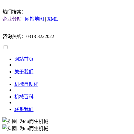
热门搜索：
企业分站
|
网站地图
|
XML
咨询热线：0318-8222022
网站首页
|
关于我们
|
机械自动化
|
机械百科
|
联系我们