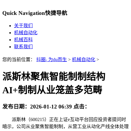
Quick Navigation
快捷导航
关于我们
机械自动化
机械百科
联系我们
您的当前位置：
抖圈- 为du而生
>
机械自动化
>
派斯林聚焦智能制制结构
AI+制制从业笼盖多范畴
发布日期：
2026-01-12 06:39
点击：
派斯林（600215）正在上证e互动平台回应投资者提问时
暗示，公司从业聚焦智能制制，从营工业从动化产线全体处理