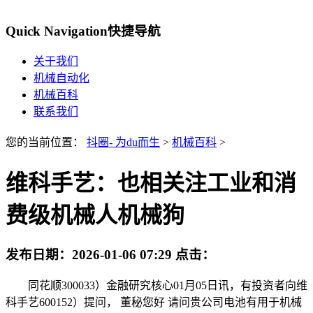
Quick Navigation
快捷导航
关于我们
机械自动化
机械百科
联系我们
您的当前位置：
抖圈- 为du而生
>
机械百科
>
维科手艺：也相关注工业和消
费级机械人机械狗
发布日期：
2026-01-06 07:29
点击：
同花顺300033）金融研究核心01月05日讯，有投资者向维
科手艺600152）提问， 董秘您好 请问贵公司电池有用于机械