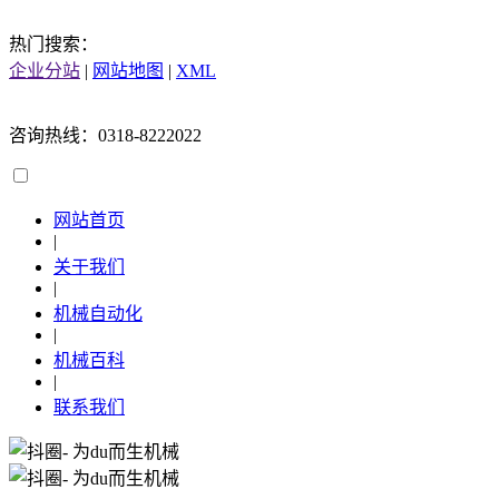
热门搜索：
企业分站
|
网站地图
|
XML
咨询热线：0318-8222022
网站首页
|
关于我们
|
机械自动化
|
机械百科
|
联系我们