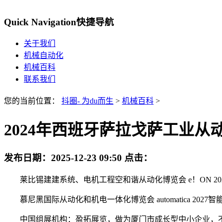
Quick Navigation
快捷导航
关于我们
机械自动化
机械百科
联系我们
您的当前位置：
抖圈- 为du而生
>
机械百科
>
2024年西班牙萨拉戈萨工业从动
发布日期：
2025-12-23 09:50
点击：
莱比锡建建系统、电机工程空和谐从动化博览会 e！ON 20
慕尼黑国际从动化和机电一体化博览会 automatica 202
中国组展机构：盈拓展览，做为厦门市成长型中小企业，