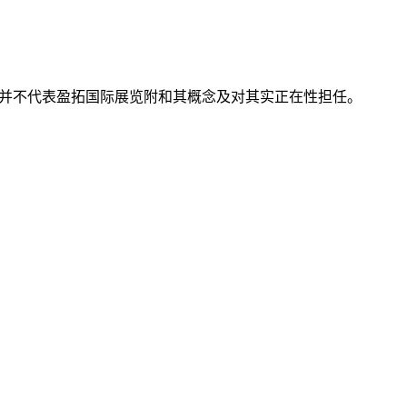
并不代表盈拓国际展览附和其概念及对其实正在性担任。