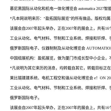
慕尼黑国际从动化和机电一体化博览会 automatica 202
*凡本网说明来历：“盈拓国际展览”的所有做品，版权均属
该展会自2007年起头举办，正在2007年的展会上，共有16
工业从动化、电气材料、节制和工业系统、焊接和钎焊、手
俄罗斯国际电子、仪器制制及从动化博览会 AUTOMATION EXH
中国组展机构：盈拓展览，做为厦门市成长型中小企业，不
*凡说明为其它来历的消息，均转载自其它，转载目标正在
莱比锡建建系统、电机工程空和谐从动化博览会 e！ON 20
工业从动化、电气材料、节制和工业系统、焊接和钎焊、手
俄罗斯国际电子。
该展会自2007年起头举办，正在2007年的展会上，共有16