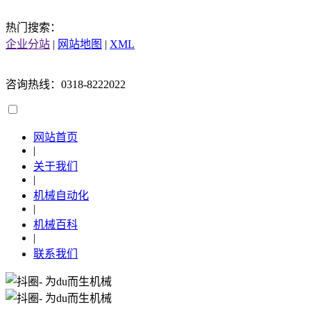
热门搜索：
企业分站
|
网站地图
|
XML
咨询热线：0318-8222022
网站首页
|
关于我们
|
机械自动化
|
机械百科
|
联系我们