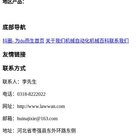
地区产品：
底部导航
抖圈- 为du而生首页
关于我们
机械自动化
机械百科
联系我们
友情链接
联系方式
联系人：李先生
电话：0318-8222022
网址：http://www.lawwan.com
邮箱：huinajixie@163.com
地址：河北省枣强县东外环路东侧