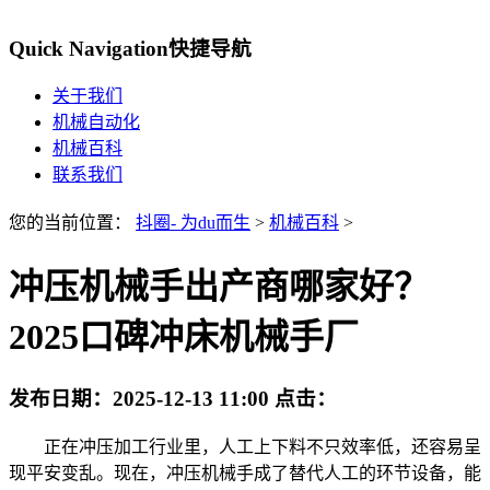
Quick Navigation
快捷导航
关于我们
机械自动化
机械百科
联系我们
您的当前位置：
抖圈- 为du而生
>
机械百科
>
冲压机械手出产商哪家好？
2025口碑冲床机械手厂
发布日期：
2025-12-13 11:00
点击：
正在冲压加工行业里，人工上下料不只效率低，还容易呈
现平安变乱。现在，冲压机械手成了替代人工的环节设备，能