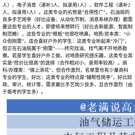
人）、电子消息（递补3人、拟录用1人）、软件工程（递补2
人、拟录用1人）。这类专业的劣势是“合用性广”，石油局的
良多手艺岗亭（好比设备、从动化节制、消息系统办理）都需
要这些专业的人才，即便将来想转行（好比去新能源、智能制
制范畴），这些专业的“根柢”也很吃喷鼻。地质/资本类：“小
众但刚需”，适合喜好户外的学生：这类专业听起来“冷门”，
但正在石油局属于“刚需”——终究找油、找气离不开地质勘
察。若是学生喜好户外工做、对地质研究感乐趣，这类专业其
实是“性价比很高”的选择（合作相对小，录用率较高）。商
科/办理类：“锦上添花”，但合作激烈，名单里也有少量商科
专业的学生，好比：这类专业的特点是“辅帮性岗亭”，好比财
政、审计、统计等，需求量比手艺岗少良多，且合作激烈（由
于报考的学生多）。