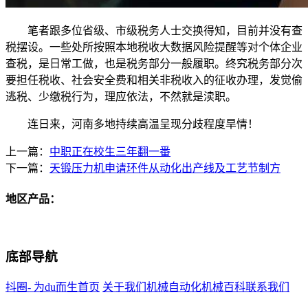
笔者跟多位省级、市级税务人士交换得知，目前并没有查
税摆设。一些处所按照本地税收大数据风险提醒等对个体企业
查税，是日常工做，也是税务部分一般履职。终究税务部分次
要担任税收、社会安全费和相关非税收入的征收办理，发觉偷
逃税、少缴税行为，理应依法，不然就是渎职。
连日来，河南多地持续高温呈现分歧程度旱情！
上一篇：
中职正在校生三年翻一番
下一篇：
天锻压力机申请环件从动化出产线及工艺节制方
地区产品：
底部导航
抖圈- 为du而生首页
关于我们
机械自动化
机械百科
联系我们