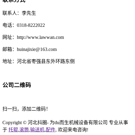
联系人：李先生
电话：0318-8222022
网址：http://www.lawwan.com
邮箱：huinajixie@163.com
地址：河北省枣强县东外环路东侧
公司二维码
扫一扫，添加二维码！
Copyright © 河北抖圈- 为du而生机械设备有限公司 专业从事
于
托辊
,
滚筒
,
输送机
,
配件
, 欢迎来电咨询!