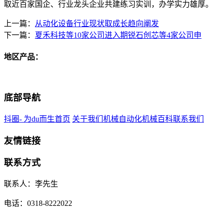
取近百家国企、行业龙头企业共建练习实训，办学实力雄厚。
上一篇：
从动化设备行业现状取成长趋向阐发
下一篇：
夏禾科技等10家公司进入期锐石创芯等4家公司申
地区产品：
底部导航
抖圈- 为du而生首页
关于我们
机械自动化
机械百科
联系我们
友情链接
联系方式
联系人：李先生
电话：0318-8222022