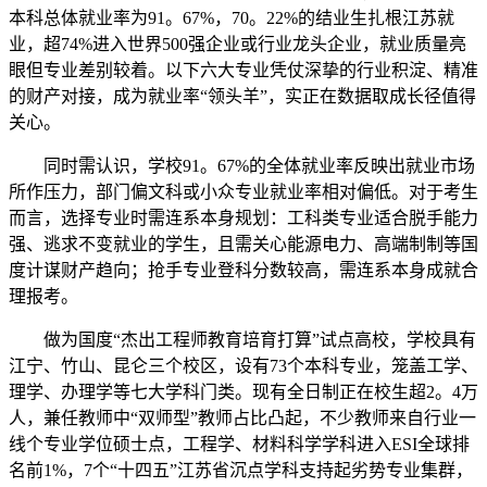
本科总体就业率为91。67%，70。22%的结业生扎根江苏就
业，超74%进入世界500强企业或行业龙头企业，就业质量亮
眼但专业差别较着。以下六大专业凭仗深挚的行业积淀、精准
的财产对接，成为就业率“领头羊”，实正在数据取成长径值得
关心。
同时需认识，学校91。67%的全体就业率反映出就业市场
所作压力，部门偏文科或小众专业就业率相对偏低。对于考生
而言，选择专业时需连系本身规划：工科类专业适合脱手能力
强、逃求不变就业的学生，且需关心能源电力、高端制制等国
度计谋财产趋向；抢手专业登科分数较高，需连系本身成就合
理报考。
做为国度“杰出工程师教育培育打算”试点高校，学校具有
江宁、竹山、昆仑三个校区，设有73个本科专业，笼盖工学、
理学、办理学等七大学科门类。现有全日制正在校生超2。4万
人，兼任教师中“双师型”教师占比凸起，不少教师来自行业一
线个专业学位硕士点，工程学、材料科学学科进入ESI全球排
名前1%，7个“十四五”江苏省沉点学科支持起劣势专业集群，