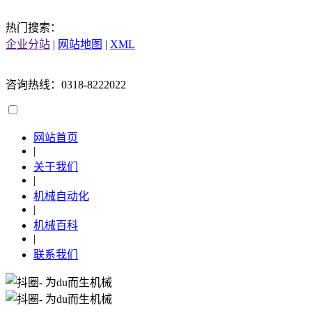
热门搜索：
企业分站
|
网站地图
|
XML
咨询热线：0318-8222022
网站首页
|
关于我们
|
机械自动化
|
机械百科
|
联系我们