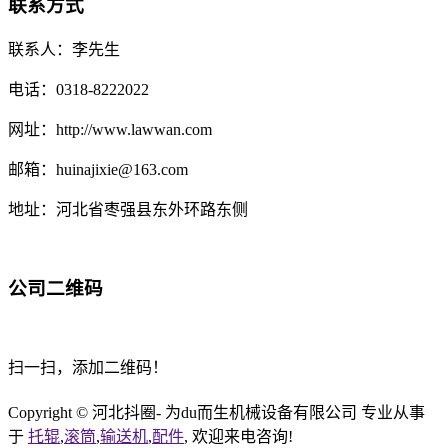
联系方式
联系人：李先生
电话：0318-8222022
网址：http://www.lawwan.com
邮箱：huinajixie@163.com
地址：河北省枣强县东外环路东侧
公司二维码
扫一扫，添加二维码！
Copyright © 河北抖圈- 为du而生机械设备有限公司 专业从事
于
托辊
,
滚筒
,
输送机
,
配件
, 欢迎来电咨询!