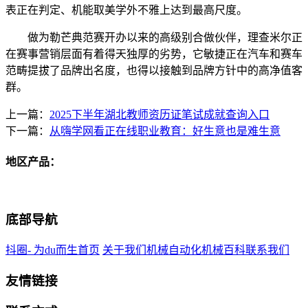
表正在判定、机能取美学外不雅上达到最高尺度。
做为勒芒典范赛开办以来的高级别合做伙伴，理查米尔正
在赛事营销层面有着得天独厚的劣势，它敏捷正在汽车和赛车
范畴提拔了品牌出名度，也得以接触到品牌方针中的高净值客
群。
上一篇：
2025下半年湖北教师资历证笔试成就查询入口
下一篇：
从嗨学网看正在线职业教育：好生意也是难生意
地区产品：
底部导航
抖圈- 为du而生首页
关于我们
机械自动化
机械百科
联系我们
友情链接