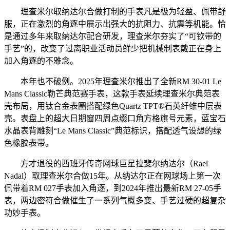
理查米尔取纳达尔合做打制的手表凡是极为轻盈、佩带舒
服，正在激烈的角逐中展示出强大的抗阻力、抗震等机能。恰
是通过多年来取纳达尔配合研发，理查米尔夯实了“可钦带的
手艺”的，改变了过离职业活动员鲜少把机械制表戴正在身上
加入角逐的不雅念。
本年也不破例。2025年理查米尔推出了全新RM 30-01 Le
Mans Classic勒芒典范赛手表，这款手表延续理查米尔典范表
壳布局，用钛合金表圈搭配绿色Quartz TPT®石英纤维中层表
壳。表盘上的超大日期窗四周点缀口角方格旗号元素，蓝宝石
水晶表背雕刻“Le Mans Classic”典范标识，搭配透气设想的绿
色橡胶表带。
方才退役的西班牙传奇网球巨星拉斐尔纳达尔（Rael
Nadal）取理查米尔合做15年。从纳达尔正在网球场上第一次
佩带着RM 027手表加入角逐，到2024年推出最新RM 27-05手
表，两边密符合做催生了一系列气概多变、手艺过硬的超复杂
功妙手表。