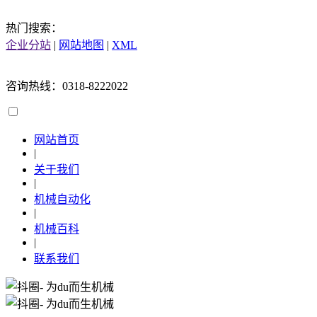
热门搜索：
企业分站
|
网站地图
|
XML
咨询热线：0318-8222022
网站首页
|
关于我们
|
机械自动化
|
机械百科
|
联系我们