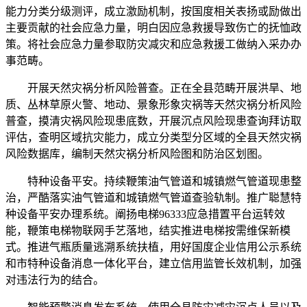
能力分类分级测评，成立激励机制，按国度相关表扬或励做出
主要贡献的社会应急力量，明白因应急救援导致伤亡的抚恤政
策。将社会应急力量参取防灾减灾和应急救援工做纳入采办办
事范畴。
开展天然灾祸分析风险普查。正在全县范畴开展洪旱、地
质、丛林草原火警、地动、景象形象灾祸等天然灾祸分析风险
普查，摸清灾祸风险现患底数，开展沉点风险现患查询拜访取
评估，查明区域抗灾能力，成立分类型分区域的全县天然灾祸
风险数据库，编制天然灾祸分析风险图和防治区划图。
特种设备平安。持续鞭策油气管道和城镇燃气管道现患整
治，严酷落实油气管道和城镇燃气管道查验轨制。推广聪慧特
种设备平安办理系统。阐扬电梯96333应急措置平台运转效
能，鞭策电梯物联网手艺落地，结实推进电梯按需维保新模
式。推进气瓶质量逃溯系统扶植，用好国度企业信用公示系统
和市特种设备消息一体化平台，建立信用监管长效机制，加强
对违法行为的结合。