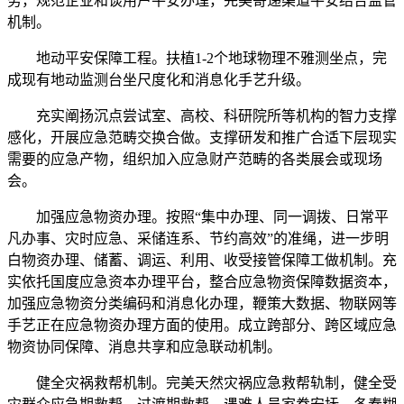
务，规范企业和谈用户平安办理，完美寄递渠道平安结合监管
机制。
地动平安保障工程。扶植1-2个地球物理不雅测坐点，完
成现有地动监测台坐尺度化和消息化手艺升级。
充实阐扬沉点尝试室、高校、科研院所等机构的智力支撑
感化，开展应急范畴交换合做。支撑研发和推广合适下层现实
需要的应急产物，组织加入应急财产范畴的各类展会或现场
会。
加强应急物资办理。按照“集中办理、同一调拨、日常平
凡办事、灾时应急、采储连系、节约高效”的准绳，进一步明
白物资办理、储蓄、调运、利用、收受接管保障工做机制。充
实依托国度应急资本办理平台，整合应急物资保障数据资本，
加强应急物资分类编码和消息化办理，鞭策大数据、物联网等
手艺正在应急物资办理方面的使用。成立跨部分、跨区域应急
物资协同保障、消息共享和应急联动机制。
健全灾祸救帮机制。完美天然灾祸应急救帮轨制，健全受