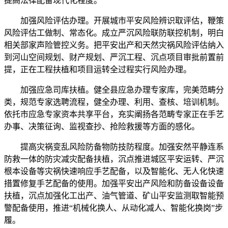
提高法律配备现代化程度。
加强风险评估办理。开展城市平安风险辨识取评估，鞭策
风险评估工做制、常态化。成立严沉风险联防联控机制，明白
相关部家声险管控义务。把平安出产和天然灾祸风险评估纳入
到河山空间规划、财产规划、严沉工程、沉点项目审批前置前
提，正在工程扶植和项目运转全过程实行风险办理。
加强应急司库扶植。健全县应急办理专家库，完美范畴分
类，规范专家选聘流程，健全办理、利用、查核、培训机制。
依托市应急专家资本共享平台，充实阐扬各范畴专家正在手艺
办事、决策征询、监视查抄、抢险救援等方面的感化。
提高灾祸变乱风险防备物防技防程度。加强安然平静连系
防救一体的防灾减灾配备扶植，沉点推进城区平安运转、严沉
根本设备等灾祸快速响应手艺配备，以及智能化、无人化快速
措置修复手艺配备的使用。加强平安出产风险和防备设备设备
扶植，沉点加强化工出产、油气管道、矿山平安监测取智能预
警配备使用，推进“机械化换人、从动化减人、智能化换岗”步
履。