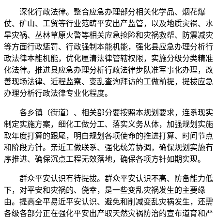
深化行政法律。整合应急办理部分相关化学品、烟花爆
仗、矿山、工贸等行业范畴平安出产监管，以及地质灾祸、水
旱灾祸、丛林草原火警等相关应急抢险和灾祸救帮、防震减灾
等方面行政惩罚、行政强制本能机能，强化县应急办理分析行
政法律本能机能，优化厘清法律管辖权限，实施分级分类精准
化法律。推进县应急办理分析行政法律步队准军事化办理，改
善现场法律、近程监察、变乱查询拜访的工做前提，提拔应急
办理分析行政法律专业化程度。
各乡镇（街道）、相关部分要按照本规划要求，连系现实
制定实施方案，细化工做分工、落实义务从体，加强规划实施
取年度打算的跟尾，明白规划各项使命的推进打算、时间节点
和阶段方针。亲近工做联系、强化统筹协调，确保规划实施有
序推进、确保沉点工程无效落地，确保各项方针如期实现。
群众平安认识有待提拔。群众平安认识不高、防备能力低
下，对平安和灾祸的、侥幸，是一些变乱灾祸发生的主要缘
由。提高全平易近平安认识、避免和削减变乱灾祸发生，还需
各级各部分正在强化平安出产取天然灾祸防治的宣布道育和严