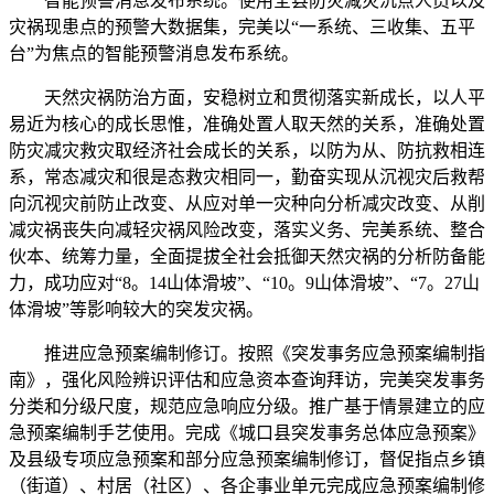
智能预警消息发布系统。使用全县防灾减灾沉点人员以及
灾祸现患点的预警大数据集，完美以“一系统、三收集、五平
台”为焦点的智能预警消息发布系统。
天然灾祸防治方面，安稳树立和贯彻落实新成长，以人平
易近为核心的成长思惟，准确处置人取天然的关系，准确处置
防灾减灾救灾取经济社会成长的关系，以防为从、防抗救相连
系，常态减灾和很是态救灾相同一，勤奋实现从沉视灾后救帮
向沉视灾前防止改变、从应对单一灾种向分析减灾改变、从削
减灾祸丧失向减轻灾祸风险改变，落实义务、完美系统、整合
伙本、统筹力量，全面提拔全社会抵御天然灾祸的分析防备能
力，成功应对“8。14山体滑坡”、“10。9山体滑坡”、“7。27山
体滑坡”等影响较大的突发灾祸。
推进应急预案编制修订。按照《突发事务应急预案编制指
南》，强化风险辨识评估和应急资本查询拜访，完美突发事务
分类和分级尺度，规范应急响应分级。推广基于情景建立的应
急预案编制手艺使用。完成《城口县突发事务总体应急预案》
及县级专项应急预案和部分应急预案编制修订，督促指点乡镇
（街道）、村居（社区）、各企事业单元完成应急预案编制修