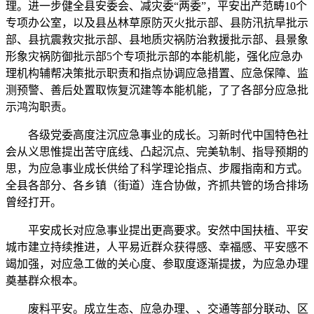
理。进一步健全县安委会、减灾委“两委”，平安出产范畴10个
专项办公室，以及县丛林草原防灭火批示部、县防汛抗旱批示
部、县抗震救灾批示部、县地质灾祸防治救援批示部、县景象
形象灾祸防御批示部5个专项批示部的本能机能，强化应急办
理机构辅帮决策批示职责和指点协调应急措置、应急保障、监
测预警、善后处置取恢复沉建等本能机能，了了各部分应急批
示鸿沟职责。
各级党委高度注沉应急事业的成长。习新时代中国特色社
会从义思惟提出苦守底线、凸起沉点、完美轨制、指导预期的
思，为应急事业成长供给了科学理论指点、步履指南和方式。
全县各部分、各乡镇（街道）连合协做，齐抓共管的场合排场
曾经打开。
平安成长对应急事业提出更高要求。安然中国扶植、平安
城市建立持续推进，人平易近群众获得感、幸福感、平安感不
竭加强，对应急工做的关心度、参取度逐渐提拔，为应急办理
奠基群众根本。
废料平安。成立生态、应急办理、、交通等部分联动、区