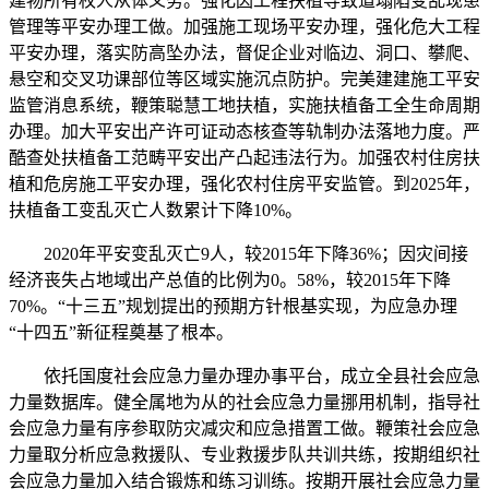
建物所有权人从体义务。强化因工程扶植导致道塌陷变乱现患
管理等平安办理工做。加强施工现场平安办理，强化危大工程
平安办理，落实防高坠办法，督促企业对临边、洞口、攀爬、
悬空和交叉功课部位等区域实施沉点防护。完美建建施工平安
监管消息系统，鞭策聪慧工地扶植，实施扶植备工全生命周期
办理。加大平安出产许可证动态核查等轨制办法落地力度。严
酷查处扶植备工范畴平安出产凸起违法行为。加强农村住房扶
植和危房施工平安办理，强化农村住房平安监管。到2025年，
扶植备工变乱灭亡人数累计下降10%。
2020年平安变乱灭亡9人，较2015年下降36%；因灾间接
经济丧失占地域出产总值的比例为0。58%，较2015年下降
70%。“十三五”规划提出的预期方针根基实现，为应急办理
“十四五”新征程奠基了根本。
依托国度社会应急力量办理办事平台，成立全县社会应急
力量数据库。健全属地为从的社会应急力量挪用机制，指导社
会应急力量有序参取防灾减灾和应急措置工做。鞭策社会应急
力量取分析应急救援队、专业救援步队共训共练，按期组织社
会应急力量加入结合锻炼和练习训练。按期开展社会应急力量