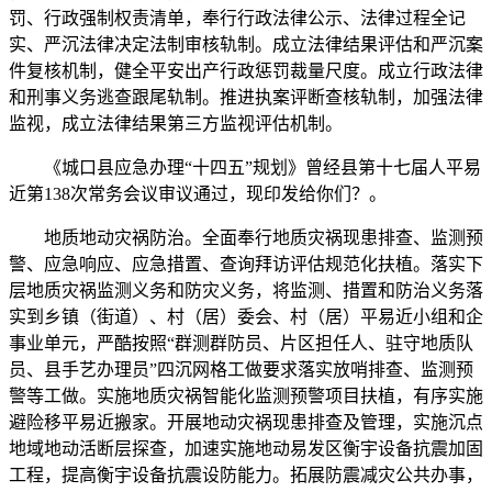
罚、行政强制权责清单，奉行行政法律公示、法律过程全记
实、严沉法律决定法制审核轨制。成立法律结果评估和严沉案
件复核机制，健全平安出产行政惩罚裁量尺度。成立行政法律
和刑事义务逃查跟尾轨制。推进执案评断查核轨制，加强法律
监视，成立法律结果第三方监视评估机制。
《城口县应急办理“十四五”规划》曾经县第十七届人平易
近第138次常务会议审议通过，现印发给你们？。
地质地动灾祸防治。全面奉行地质灾祸现患排查、监测预
警、应急响应、应急措置、查询拜访评估规范化扶植。落实下
层地质灾祸监测义务和防灾义务，将监测、措置和防治义务落
实到乡镇（街道）、村（居）委会、村（居）平易近小组和企
事业单元，严酷按照“群测群防员、片区担任人、驻守地质队
员、县手艺办理员”四沉网格工做要求落实放哨排查、监测预
警等工做。实施地质灾祸智能化监测预警项目扶植，有序实施
避险移平易近搬家。开展地动灾祸现患排查及管理，实施沉点
地域地动活断层探查，加速实施地动易发区衡宇设备抗震加固
工程，提高衡宇设备抗震设防能力。拓展防震减灾公共办事，