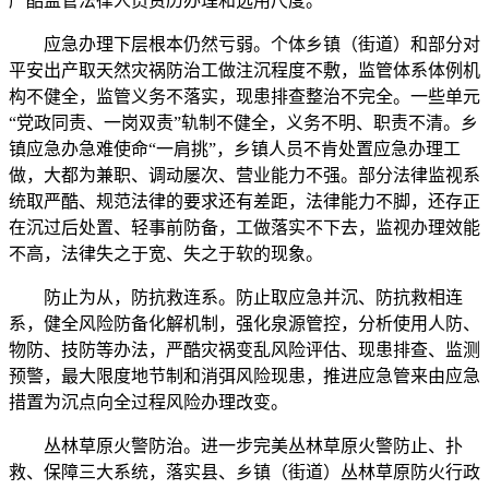
严酷监管法律人员资历办理和选用尺度。
应急办理下层根本仍然亏弱。个体乡镇（街道）和部分对
平安出产取天然灾祸防治工做注沉程度不敷，监管体系体例机
构不健全，监管义务不落实，现患排查整治不完全。一些单元
“党政同责、一岗双责”轨制不健全，义务不明、职责不清。乡
镇应急办急难使命“一肩挑”，乡镇人员不肯处置应急办理工
做，大都为兼职、调动屡次、营业能力不强。部分法律监视系
统取严酷、规范法律的要求还有差距，法律能力不脚，还存正
在沉过后处置、轻事前防备，工做落实不下去，监视办理效能
不高，法律失之于宽、失之于软的现象。
防止为从，防抗救连系。防止取应急并沉、防抗救相连
系，健全风险防备化解机制，强化泉源管控，分析使用人防、
物防、技防等办法，严酷灾祸变乱风险评估、现患排查、监测
预警，最大限度地节制和消弭风险现患，推进应急管来由应急
措置为沉点向全过程风险办理改变。
丛林草原火警防治。进一步完美丛林草原火警防止、扑
救、保障三大系统，落实县、乡镇（街道）丛林草原防火行政