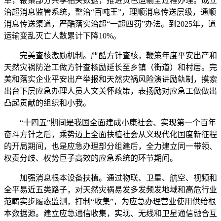
单，鞭策部分共享相关数据，推进货色运输全过程办理。成立
治超消息监管系统，整治“百吨王”，理顺消息传送层级，通顺
消息传送渠道，严酷落实治超“一超四罚”办法。到2025年，道
运输变乱灭亡人数累计下降10%。
完美查核激励机制。严酷方针查核，鞭策年度平安出产和
天然灾祸防治工做方针查核励延长至乡镇（街道）和村居。完
美和落实企业平安出产举报和天然灾祸风险演讲励轨制，摸索
出台下层应急办理人员人文关怀政策，表扬励对应急工做做出
凸起贡献的组织和小我。
“十四五”期间是我国全面建成小康社会、实现第一个百年
奋斗方针之后，乘势迈上全面扶植社会从义现代化国度新征程
的开局期间，也是应急办理部分组建后，全力建立同一带领、
权责分歧、权势巨子高效的应急系统的环节期间。
加强消息根本设备扶植。通过物联、卫星、航空、视频和
全平易近五类路子，对天然灾祸易发多发频发地域和高危行业
范畴实步履态监测，打制“收集”，为应急办理营业使用供给根
本数据源。建立应急通信收集，实现、无线和卫星通信融合互