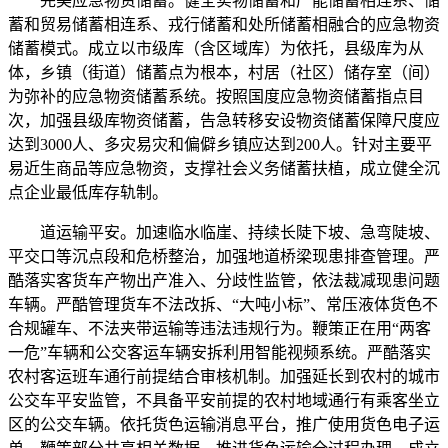
完美应急物资储蓄。健全实物储蓄和产能储蓄相连系、储
蓄和贸易储蓄相连系、戎行储蓄和处所储蓄相融合的应急物资
储蓄模式。成立以市级库（含区域库）为依托，县级库为从
体，乡镇（街道）储蓄点为根本，村居（社区）储存室（间）
为弥补的应急物资储蓄系统。按照国度应急物资储蓄指点目
次，加强县级库物资储蓄，告急转移安设物资储蓄保障尺度应
达到3000人、多灾易灾和偏僻乡镇应达到200人。针对主要平
易近生商品等应急物资，支撑社会义务储蓄扶植，成立健全沉
点企业最低库存轨制。
道运输平安。加速临水临崖、持续长陡下坡、急弯陡坡、
平交口等沉点段和危桥整治，加强地道桥梁现患排查管理。严
酷落实客货车产物出产准入、分歧性监管，依法裁减现患问题
车辆。严酷管理货车不法改拆、“大吨小标”、常压液体货色不
合规罐车、不法夹带运输等违法违规行为。鞭策正在用“两客
一危”车辆和公交客运车辆安拆利用智能视频系统。严酷落实
农村客运班车通行前提结合审核机制。加强延长到农村的城市
公交车平安监管，不具备平安前提的农村地域通行有乘客坐立
区的公交车辆。依托货色运输消息平台，推广使用货色电子运