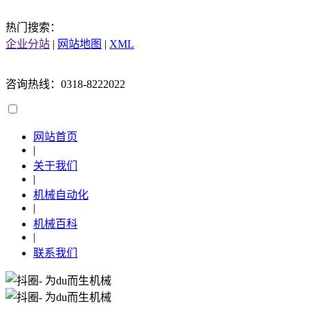
热门搜索：
企业分站
|
网站地图
|
XML
咨询热线：0318-8222022
网站首页
|
关于我们
|
机械自动化
|
机械百科
|
联系我们