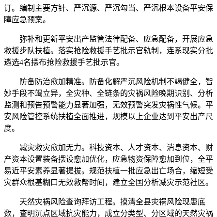
订。编制主要方针、严沉源、严沉勾当、严沉根本设备平安保
障应急预案。
弥补和更新平安出产监管法律配备、应急配备，开展应急
救援步队扶植。落实抢险救援手艺批示官轨制，连系现实分批
遴选4名摆布抢险救援手艺批示官。
防备防治愈加精准。防备化解严沉风险机制不竭健全，智
妙手段不竭立异，全灾种、全链条的灾祸风险晚期识别、分析
监测和预告预警能力显著加强，无效预警突发灾祸性气候。平
安风险管控系统扶植全面推进，规模以上企业达到平安出产尺
度。
减灾救灾愈加无力。科技资本、人才资本、消息资本、财
产资本设置装备摆设愈加优化，应急物资保障愈加到位，全平
易近平安素养显著提拔。规范扶植一批应急出亡场合，缩短受
灾群众根基糊口无效救帮时间，建立全国分析减灾示范社区。
天然灾祸风险查询拜访工程。摸清全县灾祸风险现患底
数，查明沉点区域抗灾能力，成立分类型、分区域的天然灾祸