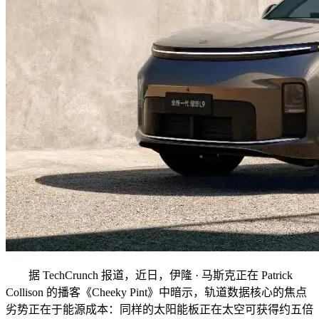
据 TechCrunch 报道，近日，伊隆 · 马斯克正在 Patrick
Collison 的播客《Cheeky Pint》中暗示，轨道数据核心的焦点
劣势正在于能源成本：同样的太阳能板正在太空可获得约五倍