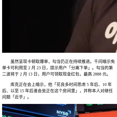
虽然呈现卡顿取爆单，勾当仍正在持续推进。千问暗示免
单卡可利用至 2 月 23 日，提示用户「分离下单」。勾当的第
二波将于 2 月 13 日，用户可领取现金红包，最高 2888 元。
库克正在会上暗示，他「花良多时间思虑 5 年后、10 年
后、以至 15 年后谁会坐正在这个房间里」，并称本人对继任
问题「近乎」。