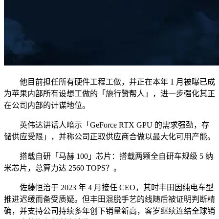
他目前担任所有硬件工程工做，并正在本年 1 月被曝已成
为苹果内部所有设想工做的「施行赞帮人」，进一步强化其正
在公司内部的计谋地位。
英伟达讲话人暗示「GeForce RTX GPU 的需求强劲，存
储供应受限」，并称公司正取供应商合做以最大化可用产能。
搭载自研「马赫 100」芯片：搭载两颗全自研车规级 5 纳
米芯片，总算力达 2560 TOPS？。
佐藤恒治于 2023 年 4 月接任 CEO，其时丰田因纯电车型
推进迟缓而备受质疑。但丰田混脱手艺的线随后被证明判断精
确，并支持公司持续多年创下销量新高，客岁继续连结全球销