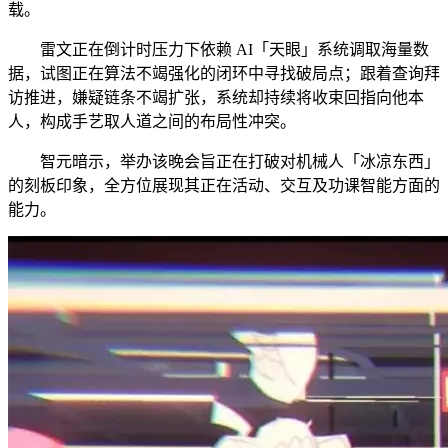
载。
雷文正在倒计时压力下依赖 AI「天眼」系统调取海量数
据，试图正在算法不竭强化的闭环中寻找破局点；跟着查询拜
访推进，嫌疑链条不竭扩张，系统却持续将收束回指向他本
人，构成手艺取人道之间的布局性冲突。
智元暗示，举办该晚会旨正在打破对机械人「冰凉东西」
的刻板印象，全方位展现其正在活动、交互及功课智能方面的
能力。