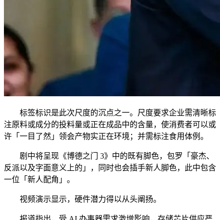
标签标识是此次尺度的沉点之一。尺度要求企业需清晰标
注原料或成分的投料量或正在成品中的含量，使消费者可以或
许「一目了然」领会产物实正在环境；并需标注食用体例。
剧中将呈现《博德之门 3》中的既有脚色，包罗「豪杰、
反派以及字面意义上的」，同时也会插手新人脚色，此中包含
一位「新人配角」。
视频演示显示，硬件潜力得以从头阐扬。
报道指出，受 AI 办事器需求激增影响，存储芯片供应严