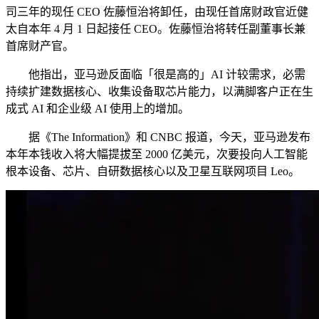
司三年的现任 CEO 佐藤恒治将卸任，由现任首席财政官近健
太自本年 4 月 1 日起接任 CEO。佐藤恒治将转任副董事长兼
首席财产官。
他指出，亚马逊反面临「很是高的」AI 计较需求，必需
持续扩建数据核心、收集设备取芯片能力，以满脚客户正在生
成式 AI 和企业级 AI 使用上的增加。
据《The Information》和 CNBC 报道，今天，亚马逊发布
本年本钱收入将大幅提拔至 2000 亿美元，次要投向人工智能
根本设备、芯片、自研数据核心以及卫星互联网项目 Leo。