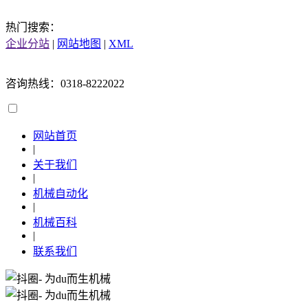
热门搜索：
企业分站
|
网站地图
|
XML
咨询热线：0318-8222022
网站首页
|
关于我们
|
机械自动化
|
机械百科
|
联系我们