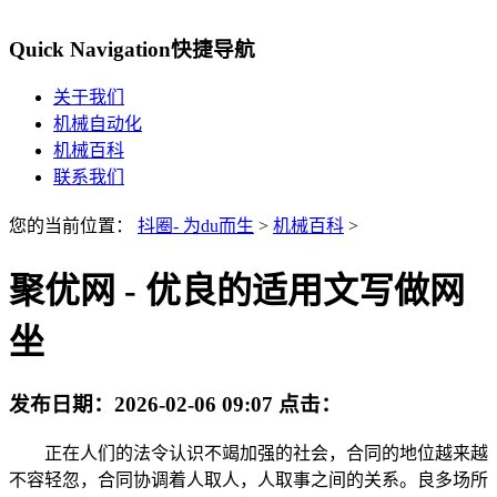
Quick Navigation
快捷导航
关于我们
机械自动化
机械百科
联系我们
您的当前位置：
抖圈- 为du而生
>
机械百科
>
聚优网 - 优良的适用文写做网
坐
发布日期：
2026-02-06 09:07
点击：
正在人们的法令认识不竭加强的社会，合同的地位越来越
不容轻忽，合同协调着人取人，人取事之间的关系。良多场所