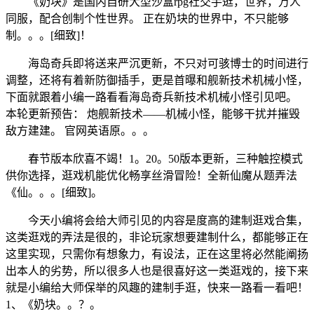
《奶块》是国内自研大型沙盒rpg社交手逛，世界，万人
同服，配合创制个性世界。 正在奶块的世界中，不只能够
制。。。[细致]！
海岛奇兵即将送来严沉更新，不只对可骇博士的时间进行
调整，还将有着新防御插手，更是首曝和舰新技术机械小怪，
下面就跟着小编一路看看海岛奇兵新技术机械小怪引见吧。
本轮更新预告： 炮舰新技术——机械小怪，能够干扰并摧毁
敌方建建。 官网英语原。。。
春节版本欣喜不竭！1。20。50版本更新，三种触控模式
供你选择，逛戏机能优化畅享丝滑冒险！全新仙魔从题弄法
《仙。。。[细致]。
今天小编将会给大师引见的内容是度高的建制逛戏合集，
这类逛戏的弄法是很的，非论玩家想要建制什么，都能够正在
这里实现，只需你有想象力，有设法，正在这里将必然能阐扬
出本人的劣势，所以很多人也是很喜好这一类逛戏的，接下来
就是小编给大师保举的风趣的建制手逛，快来一路看一看吧！
1、《奶块。。？。