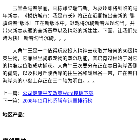
玉堂金马春景丽，画栋雕梁瑞气新。为驱逐即将到临的马
年新春，《模仿城市：我是市长》将正在近期推出全新的“骐
骥踏春”版本！正在新版本中，逛戏将沉磅新春从题勾当，并
带来新春从题的全新赛季以及精彩的新建建。下面，让我们先
睹为快！ 新春勾当沉磅。。。
大角牛王是一个值得玩家投入精神去获取并培育的50级精
英生物，它兼具坐骑取宠物的双沉功能，其培育过程始于对它
的精准定位取成功捕获。大角牛王次要分布正在春日海岸西侧
的孤岛，以及银月丘陵西岸的往生谷和暖风谷一带，正在春日
海岸旁的小岛上存正在三个较为明白。。。
上一篇：
公司健康平安政策Word模板下载
下一篇：
2008年12月韩系轿车销量排行榜
地区产品：