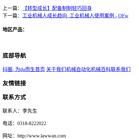
上一篇：
【转型成长】配备制制轻巧回身
下一篇：
工业机械人成长趋向_工业机械人使用案例 - OFw
地区产品：
底部导航
抖圈- 为du而生首页
关于我们
机械自动化
机械百科
联系我们
友情链接
联系方式
联系人：李先生
电话：0318-8222022
网址：http://www.lawwan.com