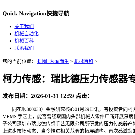
Quick Navigation
快捷导航
关于我们
机械自动化
机械百科
联系我们
您的当前位置：
抖圈- 为du而生
>
机械百科
>
柯力传感：瑞比德压力传感器
发布日期：
2026-01-31 12:59
点击：
同花顺300033）金融研究核心01月29日讯，有投资者向柯
MEMS 手艺上，能否曾经取国内头部机械人零件厂商开展深
子公司深圳市瑞比德传感手艺无限公司所研发的压力传感器产
上进步市场动态，当令推进相关范畴的拓展结构。再次感激您