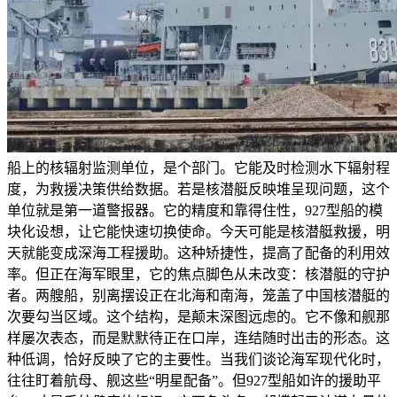
船上的核辐射监测单位，是个部门。它能及时检测水下辐射程
度，为救援决策供给数据。若是核潜艇反映堆呈现问题，这个
单位就是第一道警报器。它的精度和靠得住性，927型船的模
块化设想，让它能快速切换使命。今天可能是核潜艇救援，明
天就能变成深海工程援助。这种矫捷性，提高了配备的利用效
率。但正在海军眼里，它的焦点脚色从未改变：核潜艇的守护
者。两艘船，别离摆设正在北海和南海，笼盖了中国核潜艇的
次要勾当区域。这个结构，是颠末深图远虑的。它不像和舰那
样屡次表态，而是默默待正在口岸，连结随时出击的形态。这
种低调，恰好反映了它的主要性。当我们谈论海军现代化时，
往往盯着航母、舰这些“明星配备”。但927型船如许的援助平