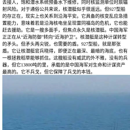
去接人，饱和潜水系统预备水下维修，同时核监测单位时辰辐
射风险。对于通俗公共来说，核潜艇似乎很遥远。但927型船
的存正在，现实上也关系到沿海平安。它具备的核变乱应急措
置能力，意味着若是沿海核电坐呈现雷同福岛的危机，它也能
赶去援助。它是一艘多面手，但焦点永久是核潜艇。中国海军
正正在从“近海防御”转向“近海护卫”。核潜艇是这种计谋转型
的矛头。但矛头再尖锐，也需要的盾。927型船，就是那张
盾。它让核潜艇官兵晓得，即便正在最深、最暗的海底，也有
一根拯救稻草能够抓住。这艘船没有威武的外不雅，没有的兵
器，但它13800吨的里，承载的是中国海军对生命和计谋资产
最高的。它不兵戈，但它保障了兵戈的本钱。