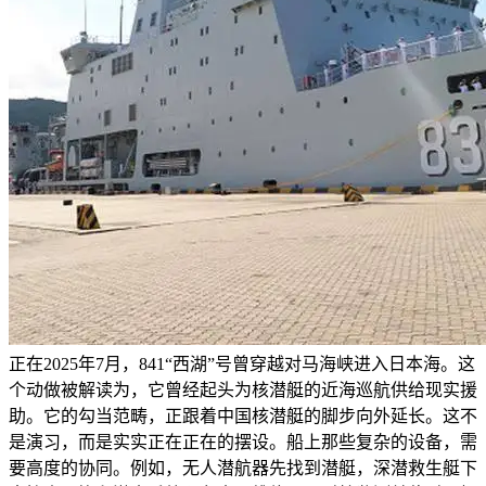
正在2025年7月，841“西湖”号曾穿越对马海峡进入日本海。这
个动做被解读为，它曾经起头为核潜艇的近海巡航供给现实援
助。它的勾当范畴，正跟着中国核潜艇的脚步向外延长。这不
是演习，而是实实正在正在的摆设。船上那些复杂的设备，需
要高度的协同。例如，无人潜航器先找到潜艇，深潜救生艇下