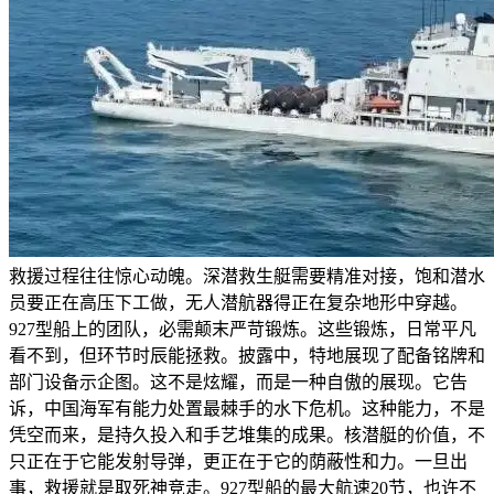
救援过程往往惊心动魄。深潜救生艇需要精准对接，饱和潜水
员要正在高压下工做，无人潜航器得正在复杂地形中穿越。
927型船上的团队，必需颠末严苛锻炼。这些锻炼，日常平凡
看不到，但环节时辰能拯救。披露中，特地展现了配备铭牌和
部门设备示企图。这不是炫耀，而是一种自傲的展现。它告
诉，中国海军有能力处置最棘手的水下危机。这种能力，不是
凭空而来，是持久投入和手艺堆集的成果。核潜艇的价值，不
只正在于它能发射导弹，更正在于它的荫蔽性和力。一旦出
事，救援就是取死神竞走。927型船的最大航速20节，也许不